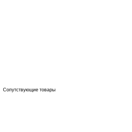
Aquaviva Touch Diorite Granite камень лайнер для бассейна
(текстурный) 2.05x20.2 м
Отзывы (0)
1 642
грн
Купить
Сопутствующие товары