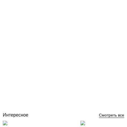
AstralPool Sonic 5 робот пылесос для бассейна
Отзывы (0)
81 104
грн
Нет в наличии
Интересное
Смотреть все