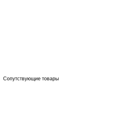
Gemas Overflow лестница для бассейна для широкого борта, 4
ступени, AISI-316
Отзывы (0)
18 040
грн
Купить
Сопутствующие товары