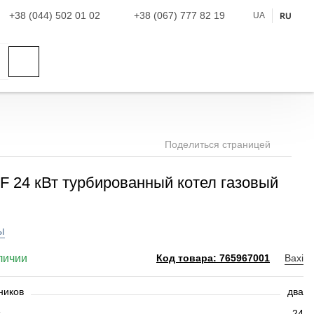
+38 (044) 502 01 02
+38 (067) 777 82 19
UA
RU
Поделиться страницей
 F 24 кВт турбированный котел газовый
ы
личии
Baxi
Код товара: 765967001
ников
два
24