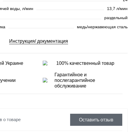
ячей воды, л/мин
13,7 л/мин
раздельный
ика
медь/нержавеющая сталь
Инструкция/ документация
ей Украине
100% качественный товар
Гарантийное и
лучении
послегарантийное
обслуживание
в о товаре
Оставить отзыв