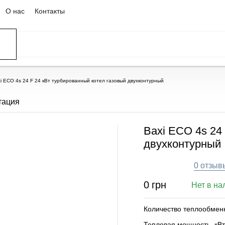
О нас
Контакты
ССЕЙНЫ
ИРОВАНИЕ
ОВ
i ECO 4s 24 F 24 кВт турбированный котел газовый двухконтурный
тация
Baxi ECO 4s 24
двухконтурный
0 отзыв
0
грн
Нет в на
Количество теплообмен
Тепловая мощность, кВт