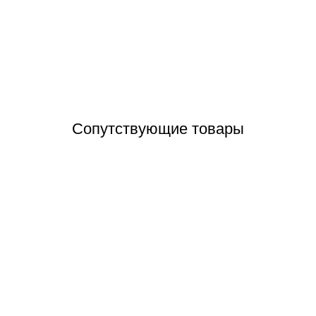
axi LUNA3 310 Fi 31 кВт турбированный котел газовый двухконтурн
Отзывы (0)
Сопутствующие товары