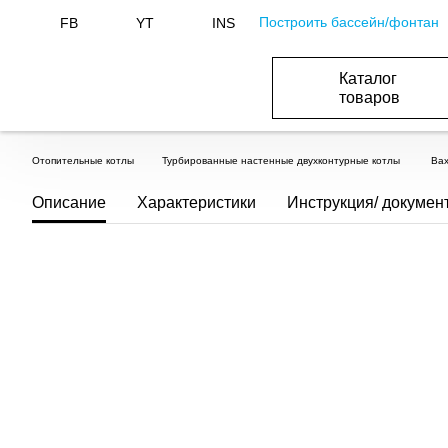
Построить бассейн/фонтан
FB
YT
INS
Каталог
товаров
ОБОРУДОВАНИЕ ДЛЯ БАССЕЙНА И БА
ОТОПЛЕНИЕ И ГВС, ВЕНТИЛЯЦИЯ И КОНДИЦИОН
ОБОРУДОВАНИЯ ДЛЯ ФОНТАНОВ И ПРУД
ВОДОСНАБЖЕНИЕ И КАНАЛИЗАЦИЯ
Отопительные котлы
Турбированные настенные двухконтурные котлы
Bax
Описание
Характеристики
Инструкция/ докумен