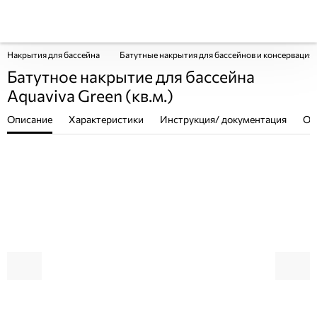
Накрытия для бассейна
Батутные накрытия для бассейнов и консервация 
Батутное накрытие для бассейна
Aquaviva Green (кв.м.)
Описание
Характеристики
Инструкция/ документация
От