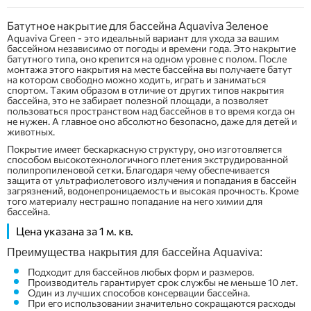
Батутное накрытие для бассейна Aquaviva Зеленое
Aquaviva Green - это идеальный вариант для ухода за вашим
бассейном независимо от погоды и времени года. Это накрытие
батутного типа, оно крепится на одном уровне с полом. После
монтажа этого накрытия на месте бассейна вы получаете батут
на котором свободно можно ходить, играть и заниматься
спортом. Таким образом в отличие от других типов накрытия
бассейна, это не забирает полезной площади, а позволяет
пользоваться пространством над бассейнов в то время когда он
не нужен. А главное оно абсолютно безопасно, даже для детей и
животных.
Покрытие имеет бескаркасную структуру, оно изготовляется
способом высокотехнологичного плетения экструдированной
полипропиленовой сетки. Благодаря чему обеспечивается
защита от ультрафиолетового излучения и попадания в бассейн
загрязнений, водонепроницаемость и высокая прочность. Кроме
того материалу нестрашно попадание на него химии для
бассейна.
Цена указана за 1 м. кв.
Преимущества накрытия для бассейна Aquaviva:
Подходит для бассейнов любых форм и размеров.
Производитель гарантирует срок службы не меньше 10 лет.
Один из лучших способов консервации бассейна.
При его использовании значительно сокращаются расходы