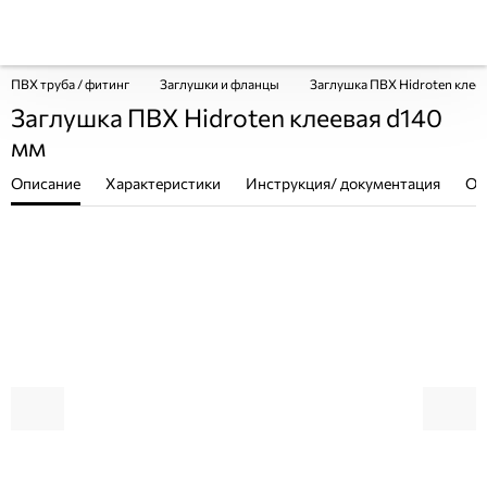
ПВХ труба / фитинг
Заглушки и фланцы
Заглушка ПВХ Hidroten клее
Заглушка ПВХ Hidroten клеевая d140
мм
Описание
Характеристики
Инструкция/ документация
От