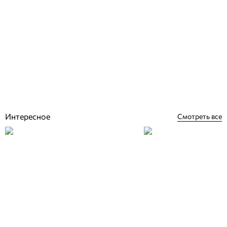
Haogenplast StoneFlex Bazelete ПВХ пленка для бассейна (лайнер)
с акриловым лаковым покрытием 1,65 м
Отзывы (1)
2 152
грн
Купить
Интересное
Смотреть все