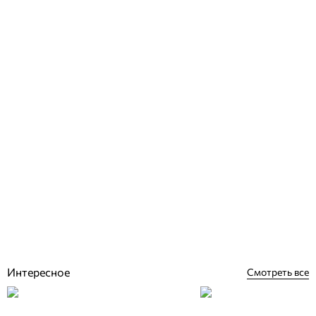
Griffon UNI 100, 125 гр клей ПВХ
Отзывы (0)
359
грн
Нет в наличии
Интересное
Смотреть все