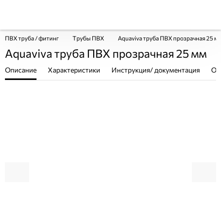
ПВХ труба / фитинг
Трубы ПВХ
Aquaviva труба ПВХ прозрачная 25 м
Aquaviva труба ПВХ прозрачная 25 мм
Описание
Характеристики
Инструкция/ документация
От