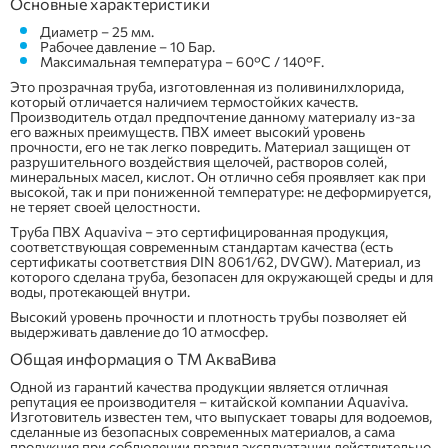
Основные характеристики
Диаметр – 25 мм.
Рабочее давление – 10 Бар.
Максимальная температура – 60°C / 140°F.
Это прозрачная труба, изготовленная из поливинилхлорида,
который отличается наличием термостойких качеств.
Производитель отдал предпочтение данному материалу из-за
его важных преимуществ. ПВХ имеет высокий уровень
прочности, его не так легко повредить. Материал защищен от
разрушительного воздействия щелочей, растворов солей,
минеральных масел, кислот. Он отлично себя проявляет как при
высокой, так и при пониженной температуре: не деформируется,
не теряет своей целостности.
Труба ПВХ Aquaviva – это сертифицированная продукция,
соответствующая современным стандартам качества (есть
сертификаты соответствия DIN 8061/62, DVGW). Материал, из
которого сделана труба, безопасен для окружающей среды и для
воды, протекающей внутри.
Высокий уровень прочности и плотность трубы позволяет ей
выдерживать давление до 10 атмосфер.
Общая информация о ТМ АкваВива
Одной из гарантий качества продукции является отличная
репутация ее производителя – китайской компании Aquaviva.
Изготовитель известен тем, что выпускает товары для водоемов,
сделанные из безопасных современных материалов, а сама
продукция при соблюдении правил эксплуатации действительно