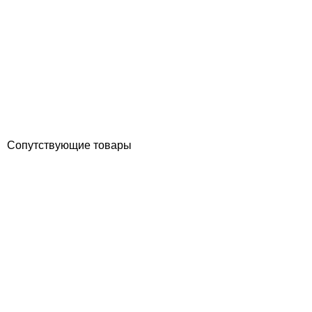
Aiper Scuba N1600 беспроводной робот пылесос для бассейна
Отзывы (0)
38 896
грн
Купить
Сопутствующие товары