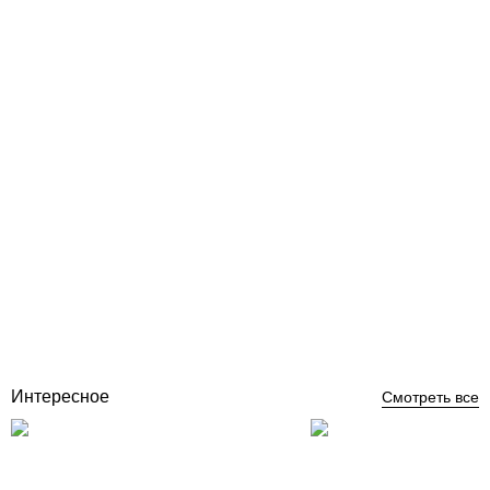
Rosa Gres Mythos Antique 647 керамогранитный бортовой
камень для бассейна с поручнем
Отзывы (0)
3 459
грн
Купить
Интересное
Смотреть все