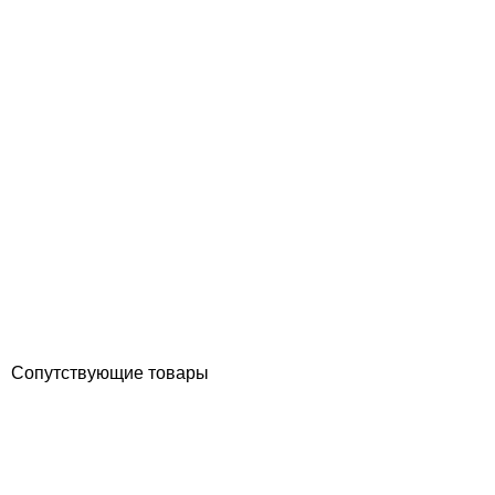
Aquazone террасная плитка Старый город 450х300х25 мм,
белая
Отзывы (0)
1 215
грн
Купить
Сопутствующие товары