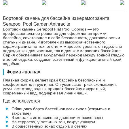
Бортовой камень для бассейна из керамогранита
Serapool Pool Garden Anthracite
Бортовой камень Serapool Flat Pool Copings — это
профессиональное решение для оформления кромки
бассейна, сочетающее в себе безопасность, долговечность и
стильный дизайн. Изготовлен из высококачественного
керамогранита по технологиям мирового уровня, он идеально
подходит как для частных, так и для коммерческих бассейнов.
Серия обеспечивает аккуратный переход между водной гладью
и зоной отдыха, создавая эстетичный и функциональный край
водоёма.
Форма «волна»
Плавная форма делает край бассейна безопасным и
комфортным для рук и ног. Он уменьшает риск скольжения,
улучшает отвод воды и придаёт бассейну аккуратный,
современный вид, подчёркивая линии чаши.
Где используется
Облицовка борта бассейнов всех типов (открытые и
закрытые)
В местах с интенсивным движением возле воды
На террасах, у пляжных зон, вокруг джакузи
В общественных зонах отдыха и отелях