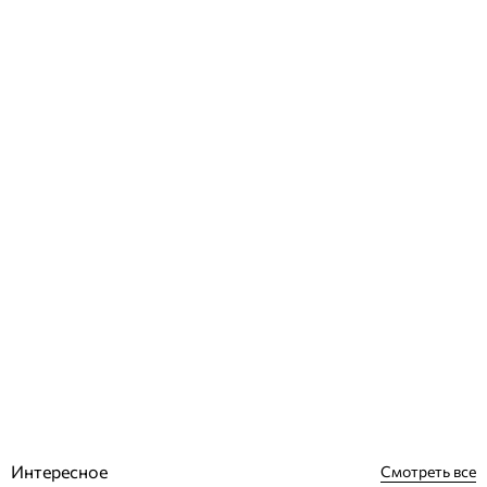
Rosa Gres Stela Grey керамогранитная плитка для бассейна и
террасы
Отзывы (0)
3 801
грн
Купить
Интересное
Смотреть все