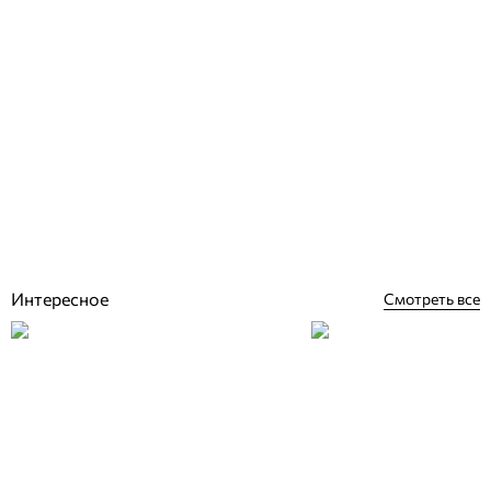
Rosa Gres Alma Forest керамогранитная плитка для бассейна и
террасы
Отзывы (0)
3 801
грн
Купить
Интересное
Смотреть все