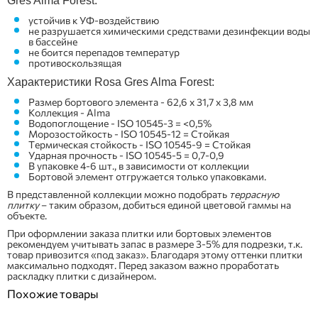
Gres Alma Forest:
устойчив к УФ-воздействию
не разрушается химическими средствами дезинфекции воды
в бассейне
не боится перепадов температур
противоскользящая
Характеристики Rosa Gres Alma Forest:
Размер бортового элемента - 62,6 x 31,7 x 3,8 мм
Коллекция - Alma
Водопоглощение - ISO 10545-3 = <0,5%
Морозостойкость - ISO 10545-12 = Стойкая
Термическая стойкость - ISO 10545-9 = Стойкая
Ударная прочность - ISO 10545-5 = 0,7-0,9
В упаковке 4-6 шт., в зависимости от коллекции
Бортовой элемент отгружается только упаковками.
В представленной коллекции можно подобрать
террасную
плитку
– таким образом, добиться единой цветовой гаммы на
объекте.
При оформлении заказа плитки или бортовых элементов
рекомендуем учитывать запас в размере 3-5% для подрезки, т.к.
товар привозится «под заказ». Благодаря этому оттенки плитки
максимально подходят. Перед заказом важно проработать
раскладку плитки с дизайнером.
Похожие товары