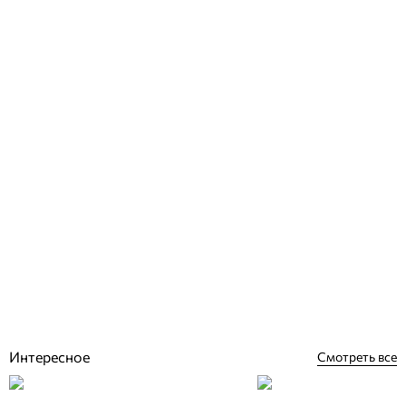
Муфта ПВХ клеевая разборная д. 50
Отзывы (0)
273
грн
Купить
Интересное
Смотреть все