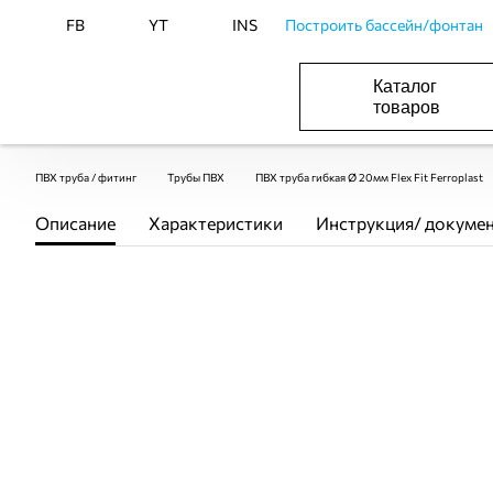
FB
YT
INS
Построить бассейн/фонтан
Каталог
товаров
БАСЕЙНИ, ОБЛАДНАННЯ ДЛЯ БАСЕЙНІВ
ОПАЛЕННЯ ТА ГВП, ВЕНТИЛЯЦІЯ І КОНДИЦІЮВАННЯ
ОБЛАДНАННЯ ДЛЯ ФОНТАНІВ ТА СТАВКІВ
ВОДОПОСТАЧАННЯ І КАНАЛІЗАЦІЯ
ПВХ труба / фитинг
Трубы ПВХ
ПВХ труба гибкая Ø 20мм Flex Fit Ferroplast
Описание
Характеристики
Инструкция/ докуме