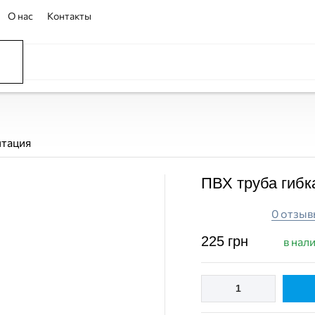
О нас
Контакты
нтация
ПВХ труба гибка
0 отзыв
225
грн
в нал