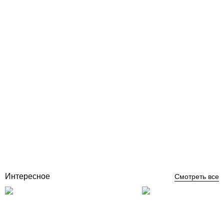
Фланцевый адаптер ПВХ Ø 63 мм Coraplax
Отзывы (0)
172
грн
Купить
Интересное
Смотреть все