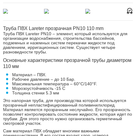
Труба ПВХ Lareter прозрачная PN10 110 mm
Труба ПВХ Lareter PN10 – элемент, который используется для
организации водоснабжения, строительства бассейнов,
подземных и наземных систем перекачки жидкости под
давлением, ирригационных систем. Существует четыре
разновидности трубы.
Основные характеристики прозрачной трубы диаметром
110 мм
Материал – ПВХ.
Рабочее давление – до 10 Бар.
Максимальная температура – 60°C/140°F.
Морозоустойчивость -15 С
Толщина стенки 5.3 мм
Это напорная труба, для производства которой используется
прозрачный непластифицированный поливинилхлорид.
Материал является прозрачным неслучайно. Его прозрачность
позволяет контролировать состояние жидкости, которая идет по
трубам. Для этого просто нужно организовать герметичный
смотровой участок.
Сам материал ПВХ обладает многими важными
преимуществами. В его состав входит хлор, углерод,