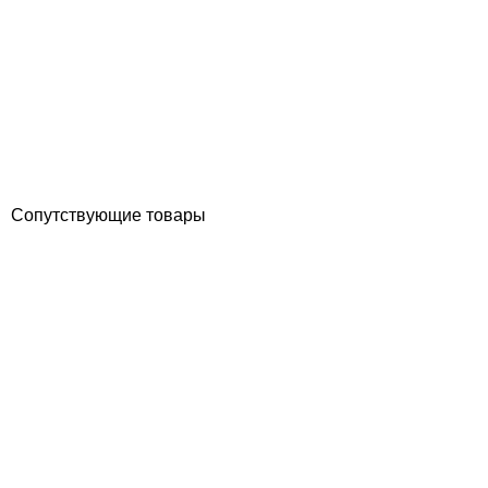
Genova труба белая ПВХ SDR 21 USA 48,25 мм
Отзывы (0)
645
грн
Купить
Сопутствующие товары