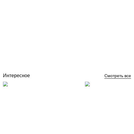
ERA редукция длинная ПВХ Ø 315x250 мм
Отзывы (0)
3 570
грн
Купить
Интересное
Смотреть все