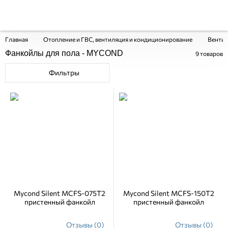
Главная
Отопление и ГВС, вентиляция и кондиционирование
Вентил
Фанкойлы для пола - MYCOND
9
товаров
Фильтры
Mycond Silent MCFS-075T2
Mycond Silent MCFS-150T2
пристенный фанкойл
пристенный фанкойл
Отзывы (0)
Отзывы (0)