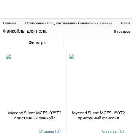
Главная
Отопление и ГВС, вентиляция и кондиционирование
Вентил
Фанкойлы для пола
9
товаров
Фильтры
Mycond Silent MCFS-075T2
Mycond Silent MCFS-150T2
пристенный фанкойл
пристенный фанкойл
Отзывы (0)
Отзывы (0)