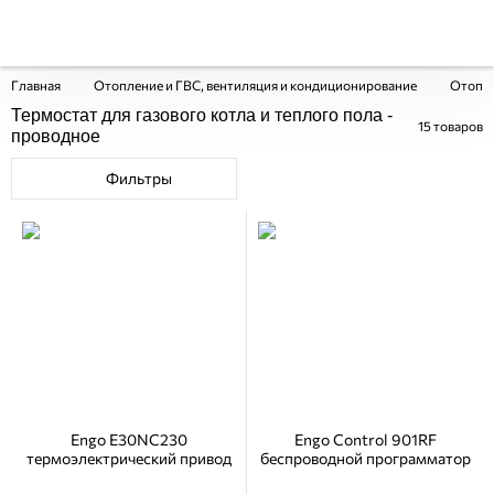
Главная
Отопление и ГВС, вентиляция и кондиционирование
Отопи
Термостат для газового котла и теплого пола -
15
товаров
проводное
Фильтры
Engo E30NC230
Engo Control 901RF
термоэлектрический привод
беспроводной программатор