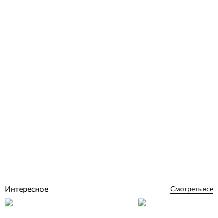
Engo Controls 901 проводной программатор
Отзывы (0)
3 015
грн
Купить
Интересное
Смотреть все