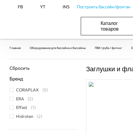
FB
YT
INS
Построить бассейн/фонтан
Каталог
товаров
ОБОРУДОВАНИЕ ДЛЯ БАССЕЙНА И БА
ОТОПЛЕНИЕ И ГВС, ВЕНТИЛЯЦИЯ И КОНДИЦИОНИР
ОБОРУДОВАНИЯ ДЛЯ ФОНТАНОВ И ПРУД
ВОДОСНАБЖЕНИЕ И КАНАЛИЗАЦИЯ
Главная
Оборудование для бассейна и бассейны
ПВХ труба / фитинг
З
Сбросить
Заглушки и фл
Бренд
CORAPLAX
(5)
ERA
(2)
Effast
(1)
Hidroten
(2)