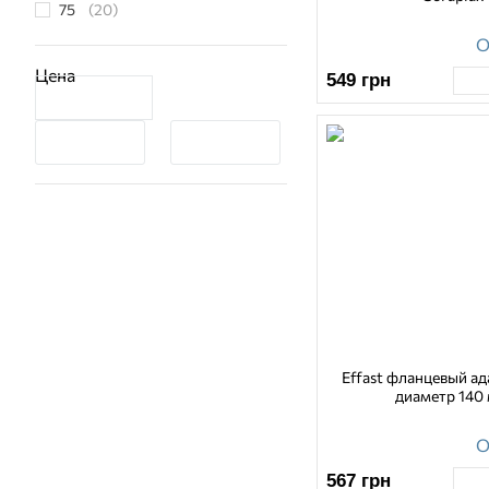
75
(20)
90
(19)
О
110
(17)
Цена
549
грн
125
(10)
140
(10)
160
(11)
200
(8)
225
(8)
250
(7)
315
(8)
355
(1)
400
(4)
Effast фланцевый а
диаметр 140
500
(3)
О
567
грн