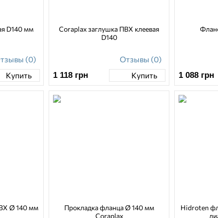
ая D140 мм
Coraplax заглушка ПВХ клеевая
Флан
D140
тзывы (0)
Отзывы (0)
1 118
грн
1 088
грн
Купить
Купить
ВХ Ø 140 мм
Прокладка фланца Ø 140 мм
Hidroten ф
Coraplax
ди