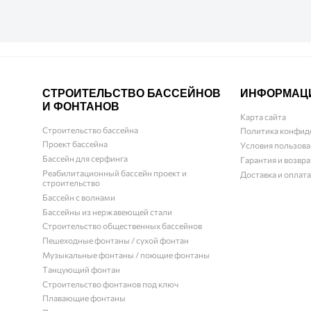
СТРОИТЕЛЬСТВО БАССЕЙНОВ
ИНФОРМАЦ
И ФОНТАНОВ
Карта сайта
Строительство бассейна
Политика конфид
Проект бассейна
Условия пользова
Бассейн для серфинга
Гарантия и возвра
Реабилитационный бассейн проект и
Доставка и оплата
строительство
Бассейн с волнами
Бассейны из нержавеющей стали
Строительство общественных бассейнов
Пешеходные фонтаны / сухой фонтан
Музыкальные фонтаны / поющие фонтаны
Танцующий фонтан
Строительство фонтанов под ключ
Плавающие фонтаны