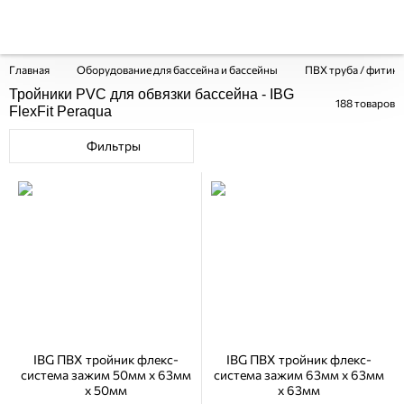
Главная
Оборудование для бассейна и бассейны
ПВХ труба / фитинг
Тройники PVC для обвязки бассейна - IBG
188
товаров
FlexFit Peraqua
Фильтры
IBG ПВХ тройник флекс-
IBG ПВХ тройник флекс-
система зажим 50мм x 63мм
система зажим 63мм x 63мм
x 50мм
x 63мм