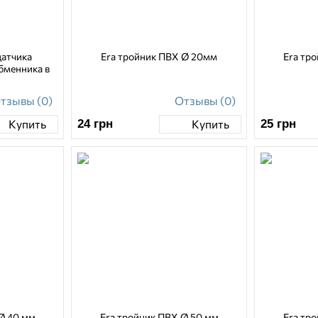
датчика
Era тройник ПВХ Ø 20мм
Era тр
бменника в
тзывы (0)
Отзывы (0)
24
грн
25
грн
Купить
Купить
Ø 40 мм
Era тройник ПВХ Ø 50 мм
Era тр