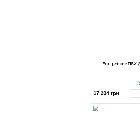
Era тройник ПВХ 
О
17 204
грн