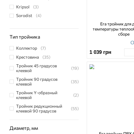
Kripsol
(3)
Sorodist
(4)
Era тройник для 
температуры теплоо
сборе
Тип тройника
О
Коллектор
(7)
1 039
грн
Крестовина
(35)
Тройник 45 градусов
(19)
клеевой
Тройник 90 градусов
(35)
клеевой
Тройник Y-образный
(2)
клеевой
Тройник редукционный
(55)
клеевой 90 градусов
Тройник резьбовой 90
(16)
градусов НР
Диаметр, мм
Тройник резьбовой
Era тройник ПВХ 