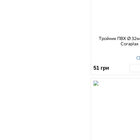
Тройник ПВХ Ø 32мм
Coraplax
О
51
грн