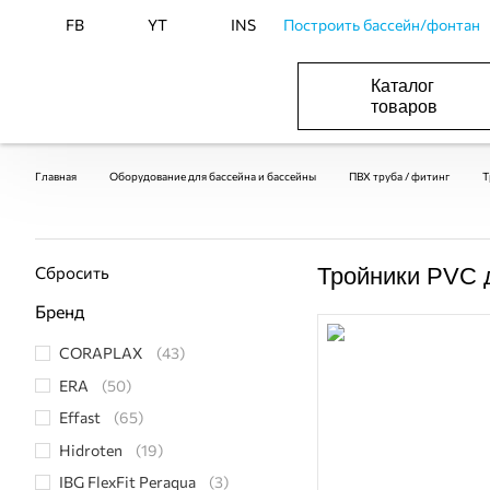
FB
YT
INS
Построить бассейн/фонтан
Каталог
товаров
ОБОРУДОВАНИЕ ДЛЯ БАССЕЙНА И БА
ОТОПЛЕНИЕ И ГВС, ВЕНТИЛЯЦИЯ И КОНДИЦИОНИР
ОБОРУДОВАНИЯ ДЛЯ ФОНТАНОВ И ПРУД
ВОДОСНАБЖЕНИЕ И КАНАЛИЗАЦИЯ
Главная
Оборудование для бассейна и бассейны
ПВХ труба / фитинг
Т
Сбросить
Тройники PVC 
Бренд
CORAPLAX
(43)
ERA
(50)
Effast
(65)
Hidroten
(19)
IBG FlexFit Peraqua
(3)