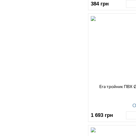
384
грн
250
(3)
315
(2)
400
(1)
Era тройник ПВХ 
О
1 693
грн