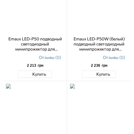
Emaux LED-P50 подводный
Emaux LED-P50W (белый)
светодиодный
подводный светодиодный
минипрожектор для
минипрожектор для
бассейнов и SPA RGB
бассейнов и SPA
Отзывы (0)
Отзывы (0)
2 213
грн
2 236
грн
Купить
Купить