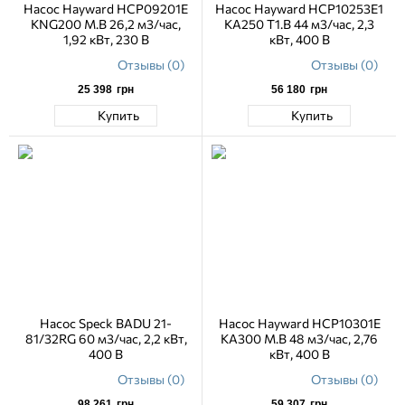
Насос Hayward HCP09201E
Насос Hayward HCP10253E1
KNG200 M.B 26,2 м3/час,
KA250 T1.B 44 м3/час, 2,3
1,92 кВт, 230 В
кВт, 400 В
Отзывы (0)
Отзывы (0)
25 398
грн
56 180
грн
Купить
Купить
Насос Speck BADU 21-
Насос Hayward HCP10301E
81/32RG 60 м3/час, 2,2 кВт,
KA300 M.B 48 м3/час, 2,76
400 В
кВт, 400 В
Отзывы (0)
Отзывы (0)
98 261
грн
59 307
грн