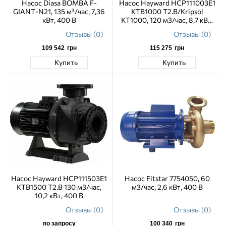
Насос Diasa BOMBA F-
Насос Hayward HCP111003E1
GIANT-N21, 135 м³/час, 7,36
KTB1000 T2.B/Kripsol
кВт, 400 В
KT1000, 120 м3/час, 8,7 кВт,
400 В
Отзывы (0)
Отзывы (0)
109 542
грн
115 275
грн
Купить
Купить
Насос Hayward HCP111503E1
Насос Fitstar 7754050, 60
KTB1500 T2.B 130 м3/час,
м3/час, 2,6 кВт, 400 В
10,2 кВт, 400 В
Отзывы (0)
Отзывы (0)
по запросу
100 340
грн