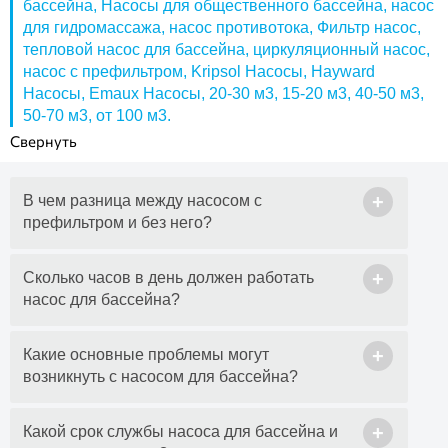
бассейна
,
Насосы для общественного бассейна
,
насос
Emaux насосы
для гидромассажа
,
насос противотока
,
Фильтр насос
,
Emaux SS033
тепловой насос для бассейна
,
циркуляционный насос
,
Emaux ST033
насос с префильтром
,
Kripsol Насосы
,
Hayward
Emaux SS075
Насосы
,
Emaux Насосы
,
20-30 м3
,
15-20 м3
,
40-50 м3
,
50-70 м3
,
от 100 м3
.
Насосы для бассейна с аттракционами
Насосы для домашнего бассейна
Насос для надувного бассейна
+
Насосы для общественного бассейна
В чем разница между насосом с
префильтром и без него?
Насос для гидромассажа
Насос противотока
+
Сколько часов в день должен работать
Фильтр насос
насос для бассейна?
Насос с префильтром
Kripsol Насосы
+
Какие основные проблемы могут
возникнуть с насосом для бассейна?
+
Какой срок службы насоса для бассейна и