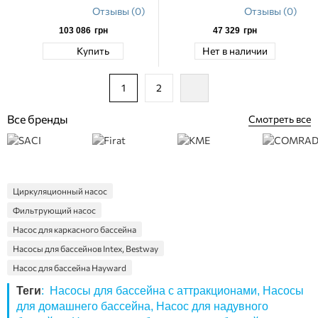
Отзывы (0)
Отзывы (0)
103 086
грн
47 329
грн
Купить
Нет в наличии
1
2
Все бренды
Смотреть все
Циркуляционный насос
Фильтрующий насос
Насос для каркасного бассейна
Насосы для бассейнов Intex, Bestway
Насос для бассейна Hayward
Дренажный насос для бассейна
Теги
:
Насосы для бассейна с аттракционами
,
Насосы
для домашнего бассейна
,
Насос для надувного
Запчасти к насосам для бассейнов