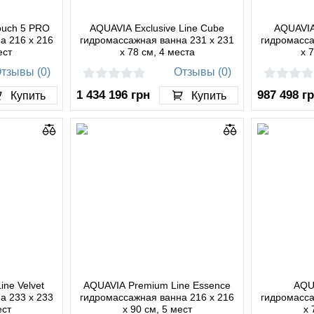
ouch 5 PRO
AQUAVIA Exclusive Line Cube
AQUAVIA
а 216 x 216
гидромассажная ванна 231 x 231
гидромасса
ест
x 78 см, 4 места
x 
тзывы (0)
Отзывы (0)
1 434 196
грн
987 498
г
Купить
Купить
ne Velvet
AQUAVIA Premium Line Essence
AQUA
а 233 x 233
гидромассажная ванна 216 x 216
гидромасса
ест
x 90 см, 5 мест
x 