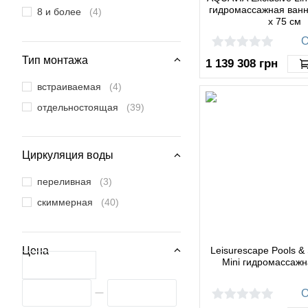
гидромассажная ванн
8 и более
(4)
x 75 см
О
Тип монтажа
1 139 308
грн
встраиваемая
(4)
отдельностоящая
(39)
Циркуляция воды
переливная
(3)
скиммерная
(40)
Цена
Leisurescape Pools &
Mini гидромассажн
О