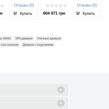
Отзывы (0)
Отзывы (0)
рн
604 071
грн
Купить
Купить
ы Wellis
SPA джакузи
Уличные джакузи
 спа салонов
Джакузи с подогревом
+
+