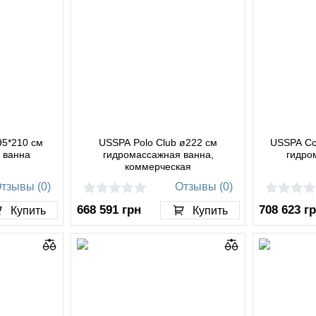
95*210 см
USSPA Polo Club ø222 см
USSPA Co
 ванна
гидромассажная ванна,
гидро
коммерческая
тзывы (0)
Отзывы (0)
668 591
грн
708 623
г
Купить
Купить