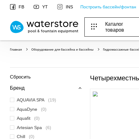
Построить бассейн/фонтан
FB
YT
INS
Каталог
товаров
ОБОРУДОВАНИЕ ДЛЯ БАССЕЙНА И БА
ОТОПЛЕНИЕ И ГВС, ВЕНТИЛЯЦИЯ И КОНДИЦИОНИР
ОБОРУДОВАНИЯ ДЛЯ ФОНТАНОВ И ПРУД
ВОДОСНАБЖЕНИЕ И КАНАЛИЗАЦИЯ
Главная
Оборудование для бассейна и бассейны
Гидромассажные бассе
Сбросить
Четырехместны
Бренд
AQUAVIA SPA
(19)
AquaDyne
(0)
Aquafit
(0)
Artesian Spa
(6)
Chill
(0)