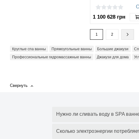
О
1 100 628
грн
1
2
Круглые спа ванны
Прямоугольные ванны
Большие джакузи
Сп
Профессиональные гидромассажные ванны
Джакузи для дома
Уг
Ванна с подсветкой
Нужно ли сливать воду в SPA ванн
Сколько электроэнергии потребляе