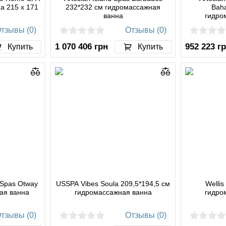
а 215 x 171
232*232 см гидромассажная
Bah
ванна
гидро
тзывы (0)
Отзывы (0)
1 070 406
грн
952 223
г
Купить
Купить
 Spas Otway
USSPA Vibes Soula 209,5*194,5 см
Wellis
ая ванна
гидромассажная ванна
гидро
тзывы (0)
Отзывы (0)