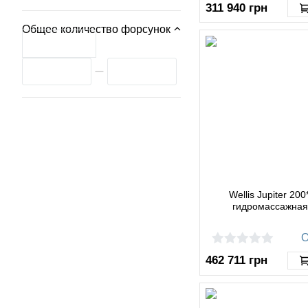
311 940
грн
Общее количество форсунок
Wellis Jupiter 20
гидромассажная
О
462 711
грн