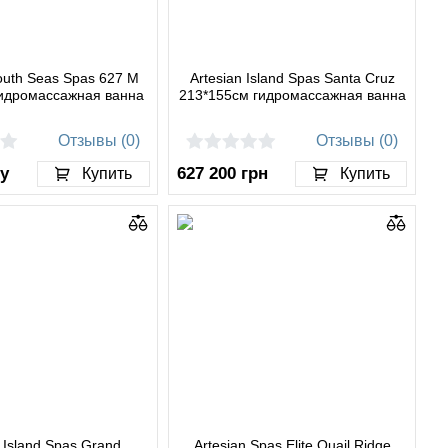
outh Seas Spas 627 M
Artesian Island Spas Santa Cruz
гидромассажная ванна
213*155см гидромассажная ванна
Отзывы (0)
Отзывы (0)
у
627 200
грн
Купить
Купить
n Island Spas Grand
Artesian Spas Elite Quail Ridge