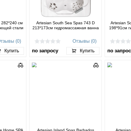
ty 282*240 см
Artesian South Sea Spas 743 D
Artesian S
еющей стали
213*173см гидромассажная ванна
198*91см 
тзывы (0)
Отзывы (0)
по запросу
по запрос
Купить
Купить
ne Home SPA
Artesian Island Spas Barbados
Artesia