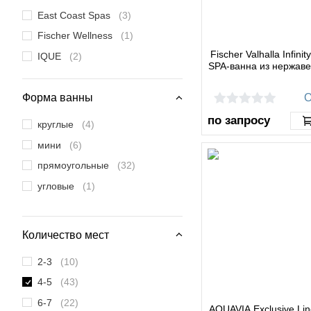
East Coast Spas
(3)
Fischer Wellness
(1)
Fischer Valhalla Infini
IQUE
(2)
SPA-ванна из нержав
Leisurescape Pools & Spas
(1)
О
PUR Spas
(2)
Форма ванны
Portcril
(0)
по запросу
круглые
(4)
USSPA
(6)
мини
(6)
Wellis
(3)
прямоугольные
(32)
Whirlcare SPA
(0)
угловые
(1)
Количество мест
2-3
(10)
4-5
(43)
6-7
(22)
AQUAVIA Exclusive Li