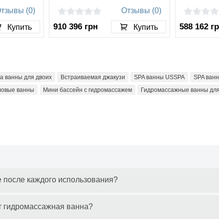
тзывы (0)
Отзывы (0)
910 396
грн
588 162
г
Купить
Купить
а ванны для двоих
Встраиваемая джакузи
SPA ванны USSPA
SPA ванн
ловые ванны
Мини бассейн с гидромассажем
Гидромассажные ванны для
е после каждого использования?
т гидромассажная ванна?