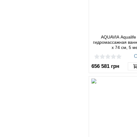
AQUAVIA Aqualife
гидромассажная ванн
x 74 см, 5 м
О
656 581
грн