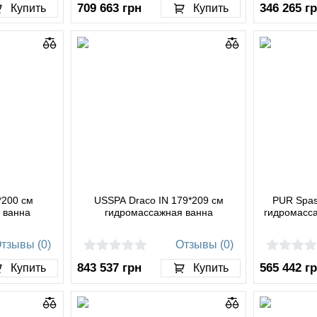
709 663
грн
346 265
г
Купить
Купить
0*200 см
USSPA Draco IN 179*209 см
PUR Spas
 ванна
гидромассажная ванна
гидромасс
тзывы (0)
Отзывы (0)
843 537
грн
565 442
г
Купить
Купить