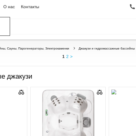
О нас
Контакты
ССЕЙНЫ
ОВАНИЕ
ОВ
йны, Сауны, Парогенераторы, Электрокаменки
Джакузи и гидромассажные бассейны
1
2
>
е джакузи