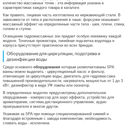
количество массажных точек - эта информация указана в
характеристиках каждого товара в каталоге.
Как правило, лицевая часть изготовлена из нержавеющей стали. В
зависимости от типа и расположения в чаше, форсунки оказывают
массажный эффект на определенные части тела - шея, плечи, спина,
голени и ступни.
Освещение гидромассажных зон придает особую изюминку каждой
модели. Точечные прожектора, линейная подсветка водопада и
корпуса присутствует практически во всех брендах.
Оборудование для циркуляции, подогрева и
дезинфекции воды
Среди основного
оборудования
которым укомплектованы SPA
ванны можно выделить - циркуляционный насос и фильтр,
отвечающие за циркуляцию воды; двигатель для гидромассажа
повышенной производительности; нагреватель мощностью от 1 до 3
кВт; дезинфектор в виде УФ лампы или озонатор.
В определенных моделях предусмотрены дополнительное
оборудование - компрессор для аэро эффекта, устройство для
ароматерапии, система дистанционного управление, аудио
проигрыватели и многое другое.
Ухаживая за SPA при помощи специализированной химией и
благодаря встроенным с завода компонентам, необходимость
сливать воды - исключена.