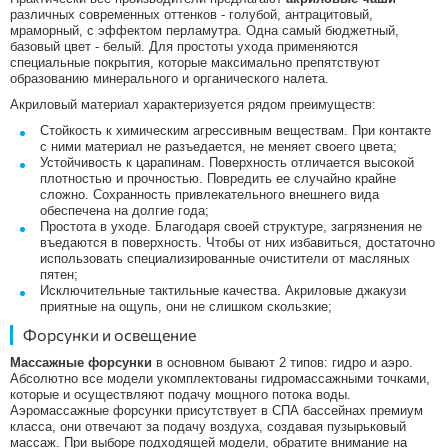
различных современных оттенков - голубой, антрацитовый,
мраморный, с эффектом перламутра. Одна самый бюджетный,
базовый цвет - белый. Для простоты ухода применяются
специальные покрытия, которые максимально препятствуют
образованию минерального и органического налета.
Акриловый материал характеризуется рядом преимуществ:
Стойкость к химическим агрессивным веществам. При контакте
с ними материал не разъедается, не меняет своего цвета;
Устойчивость к царапинам. Поверхность отличается высокой
плотностью и прочностью. Повредить ее случайно крайне
сложно. Сохранность привлекательного внешнего вида
обеспечена на долгие года;
Простота в уходе. Благодаря своей структуре, загрязнения не
въедаются в поверхность. Чтобы от них избавиться, достаточно
использовать специализированные очистители от масляных
пятен;
Исключительные тактильные качества. Акриловые джакузи
приятные на ощупь, они не слишком скользкие;
Форсунки и освещение
Массажные форсунки
в основном бывают 2 типов: гидро и аэро.
Абсолютно все модели укомплектованы гидромассажными точками,
которые и осуществляют подачу мощного потока воды.
Аэромассажные форсунки присутствует в СПА бассейнах премиум
класса, они отвечают за подачу воздуха, создавая пузырьковый
массаж. При выборе подходящей модели, обратите внимание на