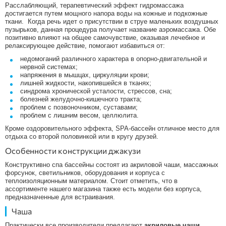
Расслабляющий, терапевтический эффект гидромассажа
Гидромассажные ванны для спа салонов
достигается путем мощного напора воды на кожные и подкожные
ткани. Когда речь идет о присутствии в струе маленьких воздушных
Джакузи с подогревом
пузырьков, данная процедура получает название аэромассажа. Обе
позитивно влияют на общее самочувствие, оказывая лечебное и
Ванна с подсветкой
релаксирующее действие, помогают избавиться от:
недомоганий различного характера в опорно-двигательной и
нервной системах;
напряжения в мышцах, циркуляции крови;
лишней жидкости, накопившейся в тканях;
синдрома хронической усталости, стрессов, сна;
болезней желудочно-кишечного тракта;
проблем с позвоночником, суставами;
проблем с лишним весом, целлюлита.
Кроме оздоровительного эффекта, SPA-бассейн отличное место для
отдыха со второй половинкой или в кругу друзей.
Особенности конструкции джакузи
Конструктивно спа бассейны состоят из акриловой чаши, массажных
форсунок, светильников, оборудования и корпуса с
теплоизоляционным материалом. Стоит отметить, что в
ассортименте нашего магазина также есть модели без корпуса,
предназначенные для встраивания.
Чаша
Практически все производители предлагают
акриловые чаши