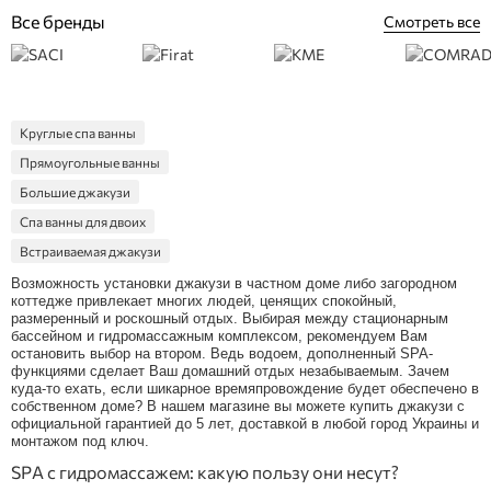
Все бренды
Смотреть все
Круглые спа ванны
Прямоугольные ванны
Большие джакузи
Спа ванны для двоих
Встраиваемая джакузи
SPA ванны USSPA
Возможность установки джакузи в частном доме либо загородном
коттедже привлекает многих людей, ценящих спокойный,
SPA ванны Wellis
размеренный и роскошный отдых. Выбирая между стационарным
бассейном и гидромассажным комплексом, рекомендуем Вам
SPA джакузи
остановить выбор на втором. Ведь водоем, дополненный SPA-
Уличные джакузи
функциями сделает Ваш домашний отдых незабываемым. Зачем
куда-то ехать, если шикарное времяпровождение будет обеспечено в
Профессиональные гидромассажные ванны
собственном доме? В нашем магазине вы можете купить джакузи с
официальной гарантией до 5 лет, доставкой в любой город Украины и
Джакузи для дома
монтажом под ключ.
Угловые ванны
SPA с гидромассажем: какую пользу они несут?
Мини бассейн с гидромассажем