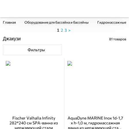
Главная
Оборудование для бассейна и бассейны
Гидромассажные ба
2
3
>
1
Джакузи
81
товаров
Фильтры
Fischer Valhalla Infinity
AquaDyne MARINE Inox 1d-1,7
282*240 см SPA-ванна из
х h-1,0 м, гидромассажная
нержавеющей стали
ванна из нержавеющей стали