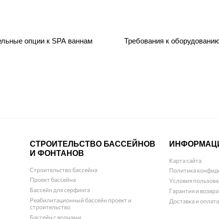
ельные опции к SPA ваннам
Требования к оборудовани
СТРОИТЕЛЬСТВО БАССЕЙНОВ
ИНФОРМАЦ
И ФОНТАНОВ
Карта сайта
Строительство бассейна
Политика конфид
Проект бассейна
Условия пользова
Бассейн для серфинга
Гарантия и возвра
Реабилитационный бассейн проект и
Доставка и оплата
строительство
Бассейн с волнами