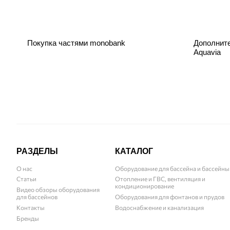
Покупка частями monobank
Дополнит
Aquavia
РАЗДЕЛЫ
КАТАЛОГ
О нас
Оборудование для бассейна и бассейны
Статьи
Отопление и ГВС, вентиляция и
кондиционирование
Видео обзоры оборудования
для бассейнов
Оборудования для фонтанов и прудов
Контакты
Водоснабжение и канализация
Бренды