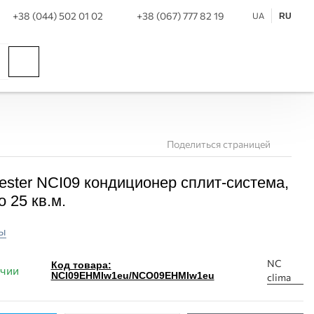
+38 (044) 502 01 02
+38 (067) 777 82 19
UA
RU
Поделиться страницей
ester NCI09 кондиционер сплит-система,
 25 кв.м.
ы
NC
Код товара:
ичии
NCI09EHMIw1eu/NCO09EHMIw1eu
clima