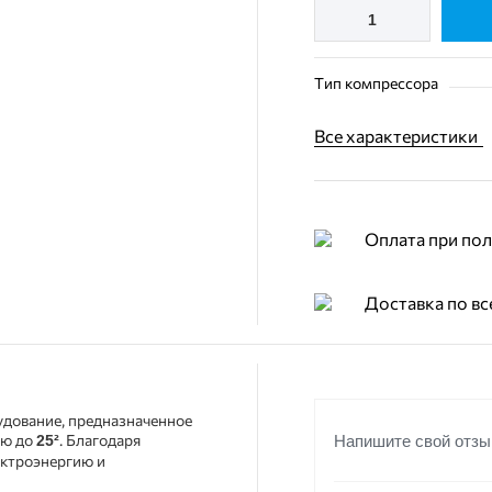
Тип компрессора
Все характеристики
Оплата при по
Доставка по вс
дование, предназначенное
ью до
. Благодаря
Напишите свой отзы
25²
ектроэнергию и