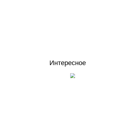
rgen Fjord BEI09 кондиционер сплит-система, инверторный, до 25 кв
Отзывы (0)
Интересное