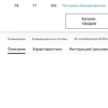
FB
YT
INS
Построить бассейн/фонтан
Каталог
товаров
БАСЕЙНИ, ОБЛАДНАННЯ ДЛЯ БАСЕЙНІВ
ОПАЛЕННЯ ТА ГВП, ВЕНТИЛЯЦІЯ І КОНДИЦІЮВАННЯ
ОБЛАДНАННЯ ДЛЯ ФОНТАНІВ ТА СТАВКІВ
ВОДОПОСТАЧАННЯ І КАНАЛІЗАЦІЯ
Кондиционеры
Кондиционеры сплит системы
NC clima Manchester NCI09 к
Описание
Характеристики
Инструкция/ докуме