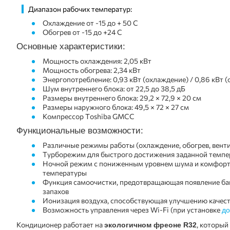
Диапазон рабочих температур:
Охлаждение от -15 до + 50 С
Обогрев от -15 до +24 С
Основные характеристики:
Мощность охлаждения: 2,05 кВт
Мощность обогрева: 2,34 кВт
Энергопотребление: 0,
93
кВт (охлаждение) /
0,86
кВт (
Шум внутреннего блока: от 22,5 до 38,5 дБ
Размеры внутреннего блока: 29,2 × 72,9 × 20 см
Размеры наружного блока: 49,5 × 72 × 27 см
Компрессор Toshiba GMCC
Функциональные возможности:
Различные режимы работы (охлаждение, обогрев, венти
Турборежим для быстрого достижения заданной темп
Ночной режим с пониженным уровнем шума и комфорт
температуры
Функция самоочистки, предотвращающая появление ба
запахов
Ионизация воздуха, способствующая улучшению качест
Возможность управления через Wi-Fi (при установке
до
Кондиционер работает на
, который
экологичном фреоне R32