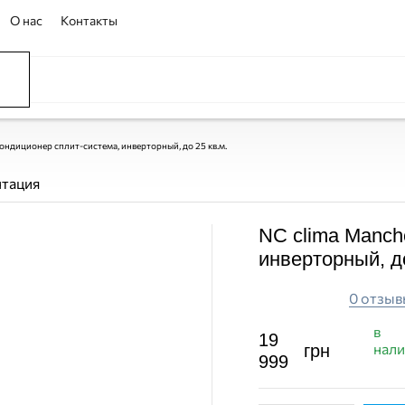
О нас
Контакты
ондиционер сплит-система, инверторный, до 25 кв.м.
нтация
NC clima Manch
инверторный, до
0 отзыв
в
19
нал
грн
999