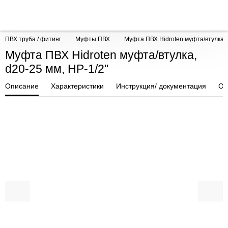
ПВХ труба / фитинг
Муфты ПВХ
Муфта ПВХ Hidroten муфта/втулка, 
Муфта ПВХ Hidroten муфта/втулка,
d20-25 мм, НР-1/2"
Описание
Характеристики
Инструкция/ документация
От