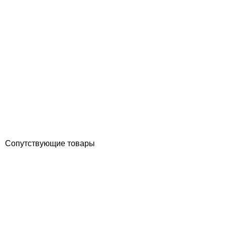
Praher муфта разборная переходная с наружной резьбой PVC-U
d63x2" латунь
Отзывы (0)
3 922
грн
Купить
Сопутствующие товары