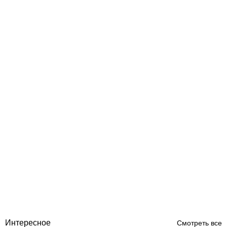
Труба канализационная 110х250 мм
Отзывы (0)
109
грн
Купить
Интересное
Смотреть все