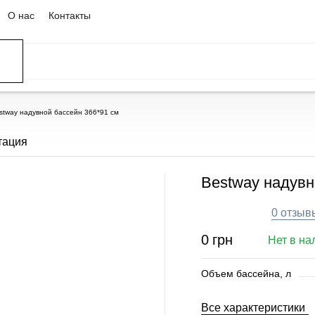
О нас
Контакты
ССЕЙНЫ
ОВАНИЕ
ОВ
stway надувной бассейн 366*91 см
тация
Bestway надувн
0 отзыв
0
грн
Нет в на
Объем бассейна, л
Все характеристики