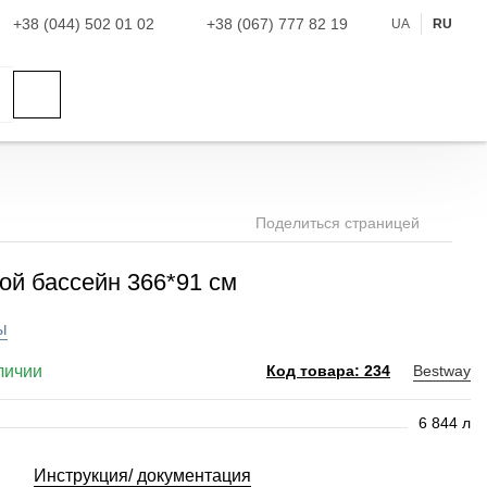
+38 (044) 502 01 02
+38 (067) 777 82 19
UA
RU
Поделиться страницей
ой бассейн 366*91 см
ы
личии
Bestway
Код товара: 234
6 844 л
Инструкция/ документация