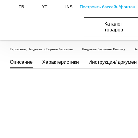
Построить бассейн/фонтан
FB
YT
INS
Каталог
товаров
ОБОРУДОВАНИЕ ДЛЯ БАССЕЙНА И БА
ОТОПЛЕНИЕ И ГВС, ВЕНТИЛЯЦИЯ И КОНДИЦИОНИР
ОБОРУДОВАНИЯ ДЛЯ ФОНТАНОВ И ПРУД
ВОДОСНАБЖЕНИЕ И КАНАЛИЗАЦИЯ
Каркасные, Надувные, Сборные бассейны
Надувные бассейны Bestway
Be
Описание
Характеристики
Инструкция/ докумен