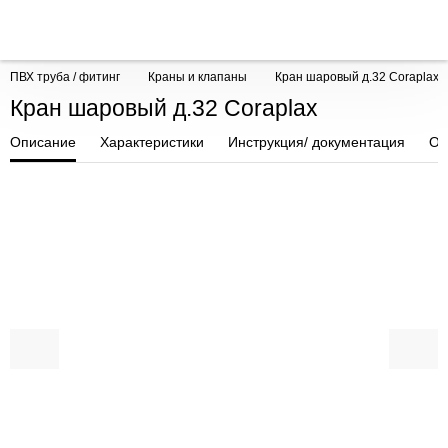
ПВХ труба / фитинг
Краны и клапаны
Кран шаровый д.32 Coraplax
Кран шаровый д.32 Coraplax
Описание
Характеристики
Инструкция/ документация
От