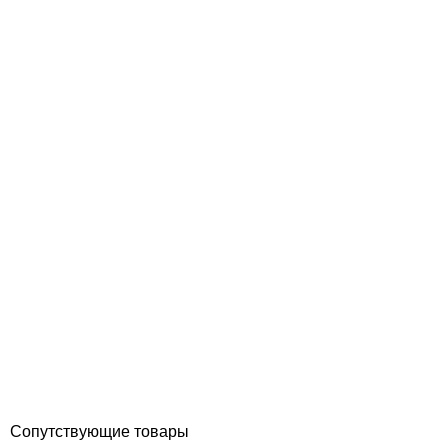
Pimtas шаровый кран PVC 110 мм PN16
Отзывы (0)
5 199
грн
Купить
Сопутствующие товары