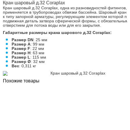
Кран шаровый д.32 Coraplax
Кран шаровый д.32 Coraplax, одна из разновидностей фитингов,
применяется в трубопроводах обвязки бассейна. Шаровый кран о
к типу запорной арматуры, регулирующим элементом которой пр
подвижная деталь затвора сферической формы, с обязательным
отверстием для потока воды или для его закрытия.
Габаритные размеры крана шарового д.32 Coraplax:
Размер DN
: 25 мм
Размер A
: 99 мм
Размер F
: 22 мм
Размер H
: 63 мм
Размер
L
: 115 мм
Размер Ø
: 32 мм
Вес
: 0,311 кг
Похожие товары