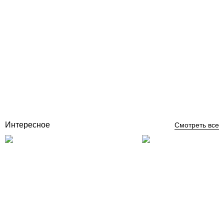
GenPower GBG 40 E (3.2 кВт) генератор бензиновый со
стартером и медной обмоткой
Отзывы (0)
по запросу
Купить
Интересное
Смотреть все