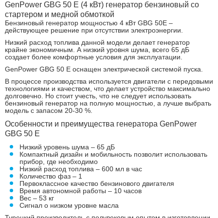
GenPower GBG 50 E (4 кВт) генератор бензиновый со
стартером и медной обмоткой
Бензиновый генератор мощностью 4 кВт GBG 50E –
действующее решение при отсутствии электроэнергии.
Низкий расход топлива данной модели делает генератор
крайне экономичным. А низкий уровня шума, всего 65 дБ
создает более комфортные условия для эксплуатации.
GenPower GBG 50 E оснащен электрической системой пуска.
В процессе производства используется двигатели с передовыми
технологиями и качеством, что делает устройство максимально
долговечно. Но стоит учесть, что не следует использовать
бензиновый генератор на полную мощностью, а лучше выбрать
модель с запасом 20-30 %.
Особенности и преимущества генератора GenPower
GBG 50 E
Низкий уровень шума – 65 дБ
Компактный дизайн и мобильность позволит использовать
прибор, где необходимо
Низкий расход топлива – 600 мл в час
Количество фаз – 1
Первоклассное качество бензинового двигателя
Время автономной работы – 10 часов
Вес – 53 кг
Сигнал о низком уровне масла
Турецкий производитель с полувековым опытом в изготовлении