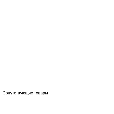
VSV VMB 15 м3/час навесной фильтр для бассейна
Отзывы (0)
по запросу
Купить
Сопутствующие товары