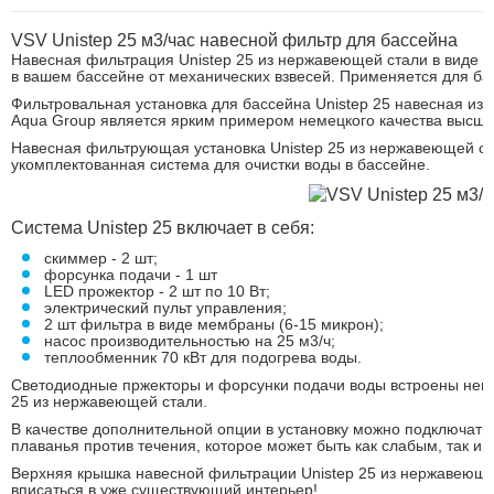
VSV Unistep 25 м3/час навесной фильтр для бассейна
Навесная фильтрация Unistep 25 из нержавеющей стали в виде 
в вашем бассейне от механических взвесей. Применяется для ба
Фильтровальная установка для бассейна Unistep 25 навесная из
Aqua Group является ярким примером немецкого качества высшег
Навесная фильтрующая установка Unistep 25 из нержавеющей ст
укомплектованная система для очистки воды в бассейне.
Система Unistep 25 включает в себя:
скиммер - 2 шт;
форсунка подачи - 1 шт
LED прожектор - 2 шт по 10 Вт;
электрический пульт управления;
2 шт фильтра в виде мембраны (6-15 микрон);
насос производительностью на 25 м3/ч;
теплообменник 70 кВт для подогрева воды.
Светодиодные пржекторы и форсунки подачи воды встроены непо
25 из нержавеющей стали.
В качестве дополнительной опции в установку можно подключать 
плаванья против течения, которое может быть как слабым, так и 
Верхняя крышка навесной фильтрации Unistep 25 из нержавеющей
вписаться в уже существующий интерьер!