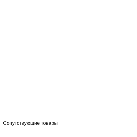
Effast хомут врезной зажимной ПП SEP010063B, d63x1/2"
Отзывы (0)
212
грн
Купить
Сопутствующие товары