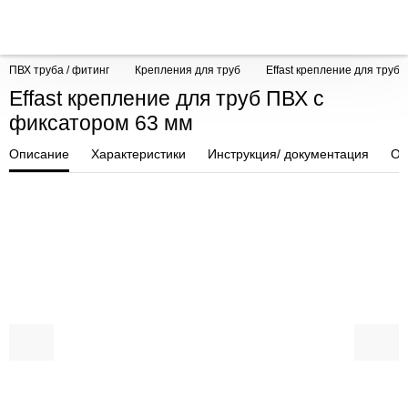
ПВХ труба / фитинг
Крепления для труб
Effast крепление для труб
Effast крепление для труб ПВХ с
фиксатором 63 мм
Описание
Характеристики
Инструкция/ документация
От