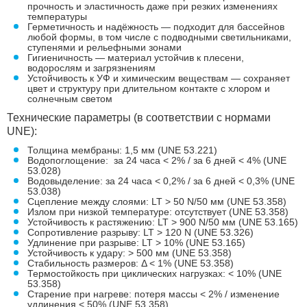
прочность и эластичность даже при резких изменениях
температуры
Герметичность и надёжность — подходит для бассейнов
любой формы, в том числе с подводными светильниками,
ступенями и рельефными зонами
Гигиеничность — материал устойчив к плесени,
водорослям и загрязнениям
Устойчивость к УФ и химическим веществам — сохраняет
цвет и структуру при длительном контакте с хлором и
солнечным светом
Технические параметры (в соответствии с нормами
UNE):
Толщина мембраны: 1,5 мм (UNE 53.221)
Водопоглощение: за 24 часа < 2% / за 6 дней < 4% (UNE
53.028)
Водовыделение: за 24 часа < 0,2% / за 6 дней < 0,3% (UNE
53.038)
Сцепление между слоями: LT > 50 N/50 мм (UNE 53.358)
Излом при низкой температуре: отсутствует (UNE 53.358)
Устойчивость к растяжению: LT > 900 N/50 мм (UNE 53.165)
Сопротивление разрыву: LT > 120 N (UNE 53.326)
Удлинение при разрыве: LT > 10% (UNE 53.165)
Устойчивость к удару: > 500 мм (UNE 53.358)
Стабильность размеров: Δ < 1% (UNE 53.358)
Термостойкость при циклических нагрузках: < 10% (UNE
53.358)
Старение при нагреве: потеря массы < 2% / изменение
удлинения < 50% (UNE 53.358)