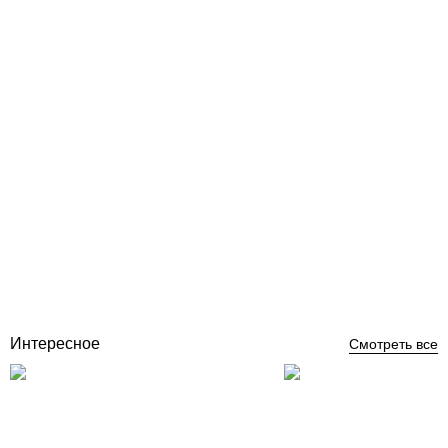
Геотекстиль для бассейна
Отзывы (1)
120
грн
Купить
Интересное
Смотреть все