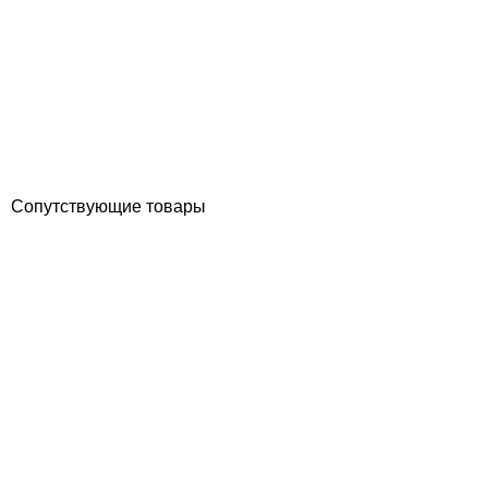
Aquaviva Touch Diorite Granite камень лайнер для бассейна
(текстурный) 2.05x20.2 м
Отзывы (0)
1 642
грн
Купить
Сопутствующие товары