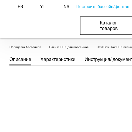
Построить бассейн/фонтан
FB
YT
INS
Каталог
товаров
БАСЕЙНИ, ОБЛАДНАННЯ ДЛЯ БАСЕЙНІВ
ОПАЛЕННЯ ТА ГВП, ВЕНТИЛЯЦІЯ І КОНДИЦІЮВАННЯ
ОБЛАДНАННЯ ДЛЯ ФОНТАНІВ ТА СТАВКІВ
ВОДОПОСТАЧАННЯ І КАНАЛІЗАЦІЯ
Облицовка бассейнов
Пленка ПВХ для бассейнов
Cefil Gris Clair ПВХ пле
Описание
Характеристики
Инструкция/ докумен