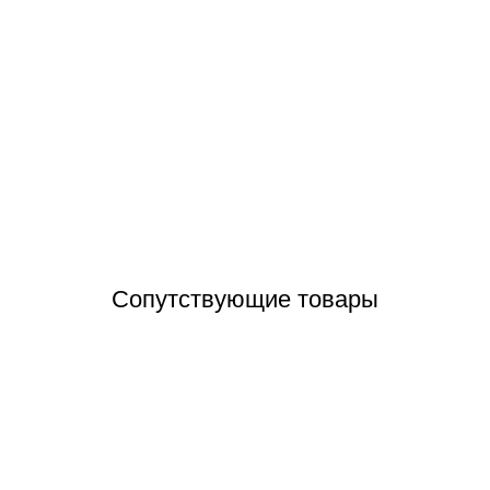
 Touch Diorite Granite камень лайнер для бассейна (текстурный) 2.
Отзывы (0)
Сопутствующие товары