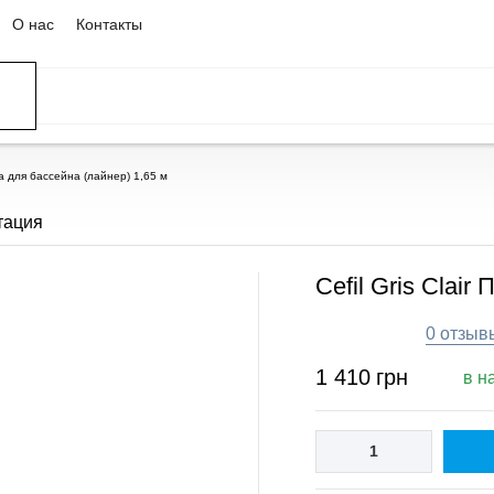
О нас
Контакты
нка для бассейна (лайнер) 1,65 м
тация
Cefil Gris Clai
0 отзыв
1 410
грн
в н