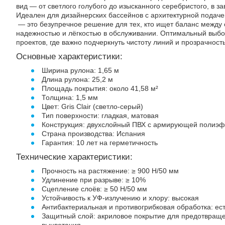
вид — от светлого голубого до изысканного серебристого, в з
Идеален для дизайнерских бассейнов с архитектурной подачей
— это безупречное решение для тех, кто ищет баланс между
надежностью и лёгкостью в обслуживании. Оптимальный выбо
проектов, где важно подчеркнуть чистоту линий и прозрачност
Основные характеристики:
Ширина рулона: 1,65 м
Длина рулона: 25,2 м
Площадь покрытия: около 41,58 м²
Толщина: 1,5 мм
Цвет: Gris Clair (светло-серый)
Тип поверхности: гладкая, матовая
Конструкция: двухслойный ПВХ с армирующей полиэф
Страна производства: Испания
Гарантия: 10 лет на герметичность
Технические характеристики:
Прочность на растяжение: ≥ 900 Н/50 мм
Удлинение при разрыве: ≥ 10%
Сцепление слоёв: ≥ 50 Н/50 мм
Устойчивость к УФ-излучению и хлору: высокая
Антибактериальная и противогрибковая обработка: ес
Защитный слой: акриловое покрытие для предотвраще