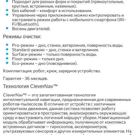
Подходит для разных форм и покрытий (прямоугольные,
круглые, встроенные, наземные).
Без кабелей – комфорт в использовании.
Управление через приложение: можно контролировать и
настраивать режим работы с мобильного смартфона (Wi-
Fi/Bluetooth).
Восемь двигателей.
Режимы очистки:
Pro-режим – дно, стенки, ватерлиния, поверхность воды.
Standard-режим – дно, стенки и ватерлиния.
Surface-режим – только поверхность воды.
Floor-режим – только дно.
Eco-режим – дно (повседневное).
Комплектация: робот, крюк, зарядное устройство.
Гарантия - 36 месяцев.
Технология CleverNav™
CleverNav™ — это запатентованная технология
интеллектуальной навигации, предназначенная для современных
роботов-пылесосов. В отличие от устройств с хаотичным
алгоритмом движения, данная система позволяет роботу
ориентироваться в пространстве, анализировать окружающую
среду и выстраивать логичный маршрут уборки. Навигационный
модуль обрабатывает информацию, полученную от комплекса
встроенных датчиков — гироскопов, акселерометров,
ультразвуковых сенсоров и других измерительных элементов. На