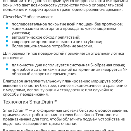
основании этих данных формируется цифровая карта очищаемой
зоны, что дает возможность устройству точно определять своё
положение и корректировать траекторию в реальном времени.
CleverNav™ обеспечивает:
последовательное покрытие всей площади без пропусков;
минимизацию повторного прохода по уже очищенным
участкам;
автоматическое обход препятствий;
сокращение продолжительности цикла уборки;
более рациональное потребление энергии.
Для разных типов поверхностей применяется отдельная логика
движения:
для очистки дна используется системная S-образная схема;
при работе со стенками и зоной ватерлинии активируется N-
образный алгоритм перемещения.
Благодаря интеллектуальному планированию маршрута робот
выполняет очистку быстрее, точнее и экономичнее по сравнению
с моделями, использующими стандартные или случайные
способы передвижения.
Технология SmartDrain™
SmartDrain™ — это фирменная система быстрого водоотведения,
применяемая в роботах-очистителях бассейнов. Технология
предназначена для того, чтобы облегчить подъём устройства из
воды после завершения цикла очистки.
Во время работы робот полностью заполняется водой, что