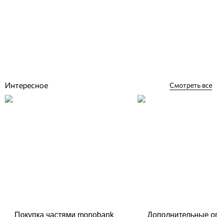
Emaux SSC15-E (50 м3, 15 г/ч) хлоратор для бассейна
Отзывы (0)
50 955
грн
Купить
Интересное
Смотреть все
Покупка частями monobank
Дополнительные о