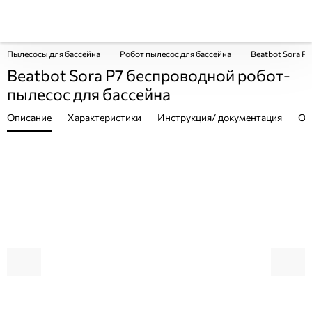
Пылесосы для бассейна
Робот пылесос для бассейна
Beatbot Sora P
Beatbot Sora P7 беспроводной робот-
пылесос для бассейна
Описание
Характеристики
Инструкция/ документация
От
ПОКУПКА ЧАСТЯМИ
ПОКУПКА ЧАСТЯМИ