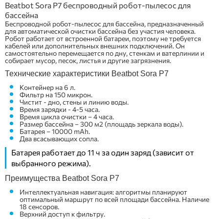
Beatbot Sora P7 беспроводный робот-пылесос для
бассейна
Беспроводной робот-пылесос для бассейна, предназначенный
для автоматической очистки бассейна без участия человека.
Робот работает от встроенной батареи, поэтому не требуется
кабелей или дополнительных внешних подключений. Он
самостоятельно перемещается по дну, стенкам и ватерлинии и
собирает мусор, песок, листья и другие загрязнения.
Технические характеристики Beatbot Sora P7
Контейнер на 6 л.
Фильтр на 150 микрон.
Чистит - дно, стены и линию воды.
Время зарядки - 4-5 часа.
Время цикла очистки – 4 часа.
Размер бассейна – 300 м2 (площадь зеркала воды).
Батарея –
10000
mAh.
Два всасывающих сопла.
Батарея работает до 11 ч за один заряд (зависит от
выбранного режима).
Преимущества Beatbot Sora P7
Интеллектуальная навигация: алгоритмы планируют
оптимальный маршрут по всей площади бассейна. Наличие
18 сенсоров.
Верхний доступ к фильтру.