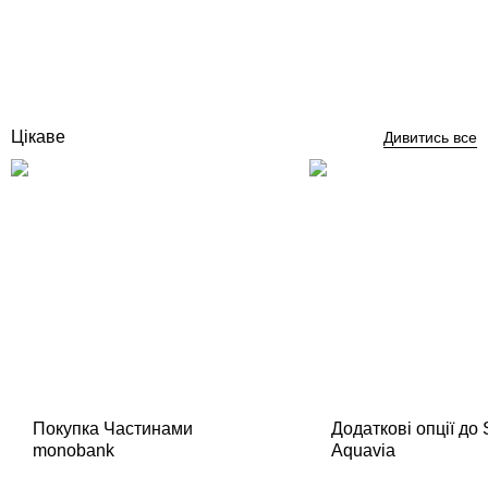
Відгуки (0)
50 955
грн
Купити
Цікаве
Дивитись все
Покупка Частинами
Додаткові опції до
monobank
Aquavia