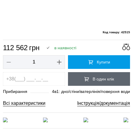
Код товару: 42515
112 562
грн
в наявності
Купити
В один клік
Прибирання
4в1: дно/стіни/ватерлінія/поверхня води
Всі характеристики
Інструкція/документація