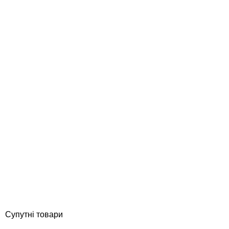
Aiper Scuba N1600 бездротовий робот пилосос для басейну
Відгуки (0)
38 896
грн
Купити
Супутні товари