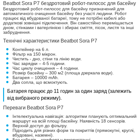
Beatbot Sora P7 бездротовий робот-пилосос для басейну
Бездротовий робот-пилосос для басейну призначений для
автоматичного очищення басейну без участі людини. Робот
працює від вбудованої батареї, тому не потрібні кабелі або
додаткові зовнішні підключення. Він самостійно переміщається
дном, стінками і ватерлінією і збирає сміття, пісок, листя та інші
забруднення.
Технічні характеристики Beatbot Sora P7
Контейнер на 6 л.
Фільтр на 150 мікрон.
Чистить - дно, стіни та лінію води.
Час зарядки – 4-5 години.
Час циклу очищення – 4 години.
Розмір басейну – 300 м2 (площа дзеркала води).
Батарея – 10000 mAh.
Два сопла, що всмоктують.
Батарея працює до 11 годин за один заряд (залежить
від вибраного режиму).
Переваги Beatbot Sora P7
Інтелектуальна навігація: алгоритми планують оптимальний
маршрут на всій площі басейну. Наявність 18 сенсорів.
Верхній доступ до фільтру.
Підходить для різних форм та покриттів (прямокутні, круглі,
вбудовані, наземні).
Без кабелів – комфорт у використанні.