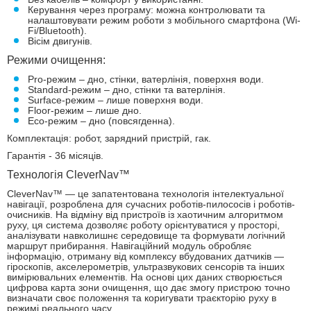
Керування через програму: можна контролювати та
налаштовувати режим роботи з мобільного смартфона (Wi-
Fi/Bluetooth).
Вісім двигунів.
Режими очищення:
Pro-режим – дно, стінки, ватерлінія, поверхня води.
Standard-режим – дно, стінки та ватерлінія.
Surface-режим – лише поверхня води.
Floor-режим – лише дно.
Eco-режим – дно (повсягденна).
Комплектація: робот, зарядний пристрій, гак.
Гарантія - 36 місяців.
Технологія CleverNav™
CleverNav™ — це запатентована технологія інтелектуальної
навігації, розроблена для сучасних роботів-пилососів і роботів-
очисників. На відміну від пристроїв із хаотичним алгоритмом
руху, ця система дозволяє роботу орієнтуватися у просторі,
аналізувати навколишнє середовище та формувати логічний
маршрут прибирання. Навігаційний модуль обробляє
інформацію, отриману від комплексу вбудованих датчиків —
гіроскопів, акселерометрів, ультразвукових сенсорів та інших
вимірювальних елементів. На основі цих даних створюється
цифрова карта зони очищення, що дає змогу пристрою точно
визначати своє положення та коригувати траєкторію руху в
режимі реального часу.