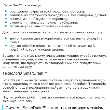
CleverNav™ забезпечує:
послідовне покриття всієї площі без пропусків;
мінімізацію повторного проходження вже очищених ділянок;
автоматичне об’їжджання перешкод;
скорочення тривалості циклу прибирання;
більш раціональне споживання енергії.
Для різних типів поверхонь застосовується окрема логіка руху:
для очищення дна використовується системна S-подібна
схема;
під час обробки стінок і зони ватерлінії активується N-
подібний алгоритм переміщення.
Завдяки інтелектуальному плануванню маршруту робот виконує
очищення швидше, точніше та економніше порівняно з
моделями, що працюють за стандартними або випадковими
алгоритмами руху.
Технологія SmartDrain™
SmartDrain™ — це фірмова система швидкого відведення води,
яка використовується в роботах-очисниках басейнів. Технологія
розроблена для полегшення підйому пристрою з води після
завершення циклу очищення.
Під час роботи робот повністю заповнюється водою, що значно
збільшує його вагу.
Система SmartDrain™ автоматично активує механізм