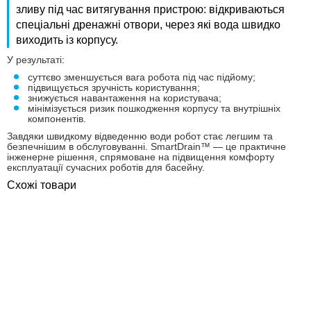
зливу під час витягування пристрою: відкриваються
спеціальні дренажні отвори, через які вода швидко
виходить із корпусу.
У результаті:
суттєво зменшується вага робота під час підйому;
підвищується зручність користування;
знижується навантаження на користувача;
мінімізується ризик пошкодження корпусу та внутрішніх
компонентів.
Завдяки швидкому відведенню води робот стає легшим та
безпечнішим в обслуговуванні. SmartDrain™ — це практичне
інженерне рішення, спрямоване на підвищення комфорту
експлуатації сучасних роботів для басейну.
Схожі товари
ПОКУПКА ЧАСТИНАМИ
ПОКУПКА ЧАСТИНАМИ