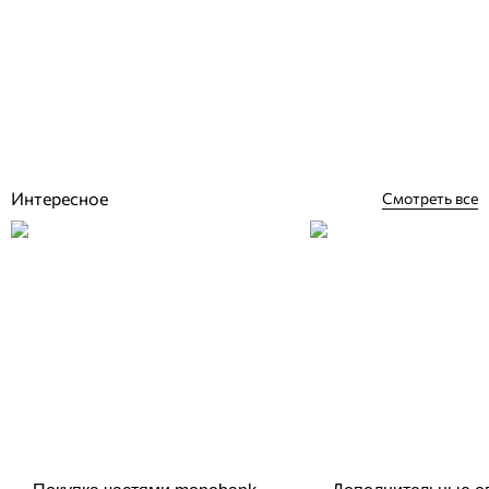
Aquaviva Granito Black бортовая плитка Г-образная
595x345x50(20) мм
Отзывы (0)
1 677
грн
Купить
Интересное
Смотреть все