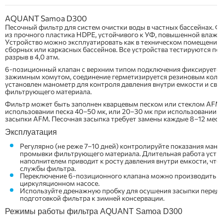
AQUANT Samoa D300
Песочный фильтр для систем очистки воды в частных бассейнах. 
из прочного пластика HDPE, устойчивого к УФ, повышенной влажно
Устройство можно эксплуатировать как в техническом помещении,
сборных или каркасных бассейнов. Все устройства тестируются по
разрыв в 4,0 атм.
6-позиционный клапан с верхним типом подключения фиксируется
зажимным хомутом, соединение герметизируется резиновым кольц
установлен манометр для контроля давления внутри емкости и с
фильтрующего материала.
Фильтр может быть заполнен кварцевым песком или стеклом AFM.
использовании песка 40–50 мк, или 20–30 мк при использовании 
засыпки AFM. Песочная засыпка требует замены каждые 8–12 меся
Эксплуатация
Регулярно (не реже 7–10 дней) контролируйте показания ман
промывки фильтрующего материала. Длительная работа устр
наполнителем приводит к росту давления внутри емкости, что 
службы фильтра.
Переключение 6-позиционного клапана можно производить 
циркуляционном насосе.
Используйте дренажную пробку для осушения засыпки перед 
подготовкой фильтра к зимней консервации.
Режимы работы фильтра AQUANT Samoa D300