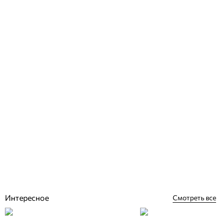
Bestway 58259 электронагреватель для каркасного бассейна 2.8
кВт (220 В)
Отзывы (1)
7 798
грн
Купить
Интересное
Смотреть все