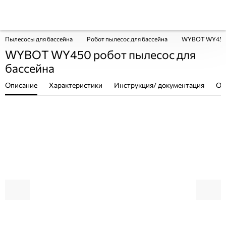
Пылесосы для бассейна
Робот пылесос для бассейна
WYBOT WY450 р
WYBOT WY450 робот пылесос для
бассейна
Описание
Характеристики
Инструкция/ документация
От
ПОКУПКА ЧАСТЯМИ
ПОКУПКА ЧАСТЯМИ
ПОКУП
ПОКУП