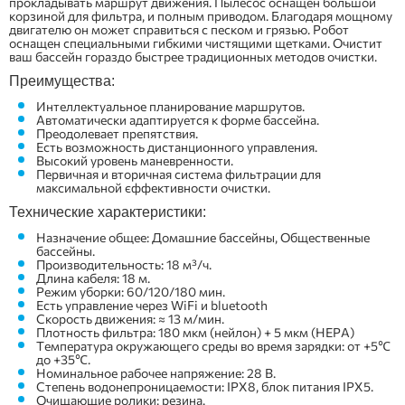
прокладывать маршрут движения. Пылесос оснащен большой
корзиной для фильтра, и полным приводом. Благодаря мощному
двигателю он может справиться с песком и грязью. Робот
оснащен специальными гибкими чистящими щетками. Очистит
ваш бассейн гораздо быстрее традиционных методов очистки.
Преимущества:
Интеллектуальное планирование маршрутов.
Автоматически адаптируется к форме бассейна.
Преодолевает препятствия.
Есть возможность дистанционного управления.
Высокий уровень маневренности.
Первичная и вторичная система фильтрации для
максимальной єффективности очистки.
Технические характеристики:
Назначение общее: Домашние бассейны, Общественные
бассейны.
Производительность:
18 м³/ч.
Длина кабеля: 18 м.
Режим уборки:
60/120/180 мин.
Есть управление через WiFi и bluetooth
Скорость движения: ≈ 13 м/мин.
Плотность фильтра:
180 мкм (нейлон) + 5 мкм (HEPA)
Температура окружающего среды во время зарядки: от +5℃
до +35℃.
Номинальное рабочее напряжение: 28 В.
Степень водонепроницаемости: IPX8, блок питания IPX5.
Очищающие ролики: резина.