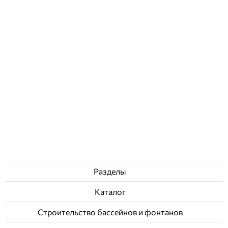
Aiper Pilot V2 ручной пылесос для бассейна
Отзывы (0)
11 805
грн
Купить
Разделы
Каталог
Строительство бассейнов и фонтанов