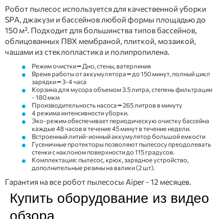
Робот пылесос используется для качественной уборки
SPA, джакузи и бассейнов любой формы площадью до
150 м². Подходит для большинства типов бассейнов,
облицованных ПВХ мембраной, плиткой, мозаикой,
чашами из стеклопластика и полипропилена.
Режим очистки ━ Дно, стены, ватерлиния
Время работы от аккумулятора ━ до 150 минут, полный цикл
зарядки ━ 3-4 часа
Корзина для мусора объемом 3.5 литра, степень фильтрации
- 180 мкм
Производительность насоса ━ 265 литров в минуту
4 режима интенсивности уборки.
Эко-режим обеспечивает периодическую очистку бассейна
каждые 48 часов в течение 45 минут в течение недели.
Встроенный литий-ионный аккумулятор большой емкости
Гусеничные протекторы позволяют пылесосу преодолевать
стенки с наклоном поверхности до 115 градусов.
Комплектация: пылесос, крюк, зарядное устройство,
дополнительные резины на валики (2 шт).
Гарантия на все робот пылесосы Aiper - 12 месяцев.
Купить оборудование из видео
обзора