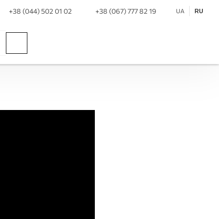
+38 (044) 502 01 02
+38 (067) 777 82 19
UA
RU