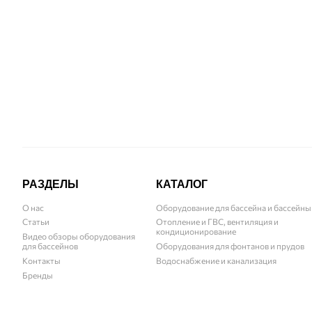
141 412
грн
РАЗДЕЛЫ
КАТАЛОГ
О нас
Оборудование для бассейна и бассейны
Статьи
Отопление и ГВС, вентиляция и
кондиционирование
Видео обзоры оборудования
для бассейнов
Оборудования для фонтанов и прудов
Контакты
Водоснабжение и канализация
Бренды