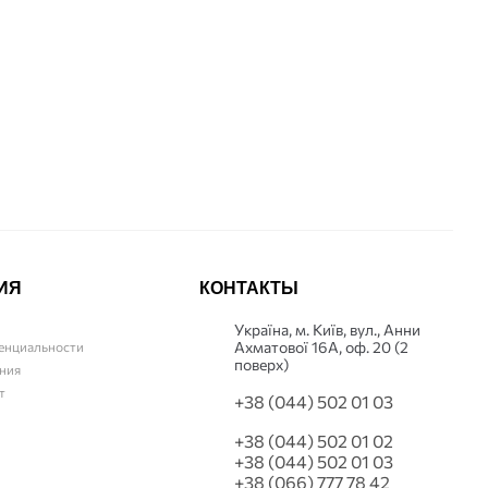
Купить
ИЯ
КОНТАКТЫ
Українa, м. Київ, вул., Анни
Ахматової 16А, оф. 20 (2
енциальности
поверх)
ния
т
+38 (044) 502 01 03
+38 (044) 502 01 02
+38 (044) 502 01 03
+38 (066) 777 78 42