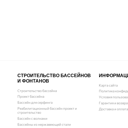
Bamiko сушилка для купальников, нержавеющая сталь
Отзывы (0)
СТРОИТЕЛЬСТВО БАССЕЙНОВ
ИНФОРМАЦ
И ФОНТАНОВ
Карта сайта
Строительство бассейна
Политика конфид
Проект бассейна
Условия пользова
Бассейн для серфинга
Гарантия и возвра
Реабилитационный бассейн проект и
Доставка и оплата
строительство
Бассейн с волнами
Бассейны из нержавеющей стали