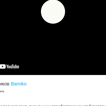
ников
Bamiko
ка.
ле полного закрытия крышки для обеспечения мер безопас