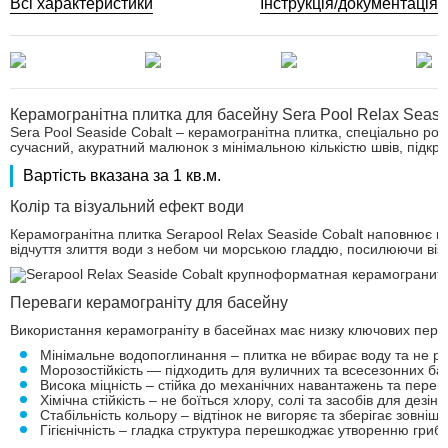
Всі характеристики
Інструкція/документація
Керамогранітна плитка для басейну Sera Pool Relax Seasi
Sera Pool Seaside Cobalt – керамогранітна плитка, спеціально 
сучасний, акуратний малюнок з мінімальною кількістю швів, підкре
Вартість вказана за 1 кв.м.
Колір та візуальний ефект води
Керамогранітна плитка Serapool Relax Seaside Cobalt наповнює в
відчуття злиття води з небом чи морською гладдю, посилюючи віз
Переваги керамограніту для басейну
Використання керамограніту в басейнах має низку ключових пере
Мінімальне водопоглинання – плитка не вбирає воду та не ру
Морозостійкість — підходить для вуличних та всесезонних ба
Висока міцність – стійка до механічних навантажень та пере
Хімічна стійкість – не боїться хлору, солі та засобів для дезін
Стабільність кольору – відтінок не вигоряє та зберігає зовнішн
Гігієнічність – гладка структура перешкоджає утворенню гриб