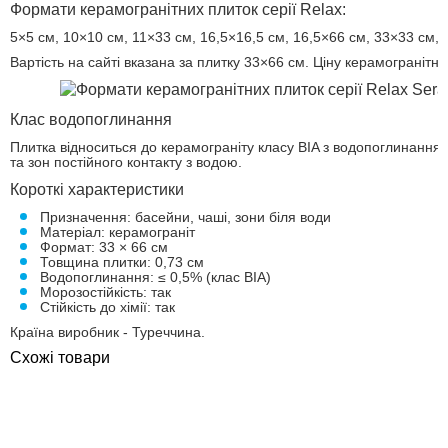
Формати керамогранітних плиток серії Relax:
5×5 см, 10×10 см, 11×33 см, 16,5×16,5 см, 16,5×66 см, 33×33 см, 
Вартість на сайті вказана за плитку 33×66 см. Ціну керамограніт
Клас водопоглинання
Плитка відноситься до керамограніту класу BIA з водопоглинанн
та зон постійного контакту з водою.
Короткі характеристики
Призначення: басейни, чаші, зони біля води
Матеріал: керамограніт
Формат: 33 × 66 см
Товщина плитки: 0,73 см
Водопоглинання: ≤ 0,5% (клас BIA)
Морозостійкість: так
Стійкість до хімії: так
Країна виробник - Туреччина.
Схожі товари