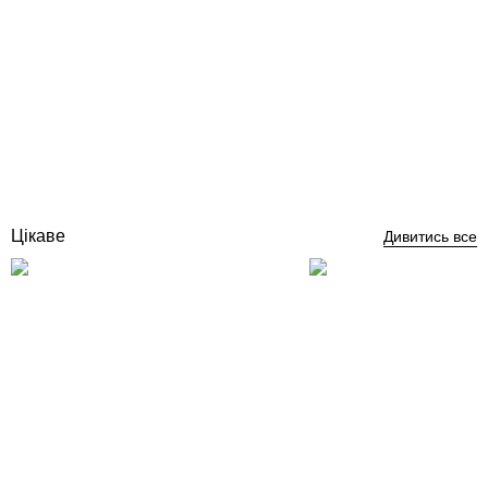
Flexinox форсунка пилососна під бетон
Відгуки (0)
3 358
грн
Купити
Цікаве
Дивитись все