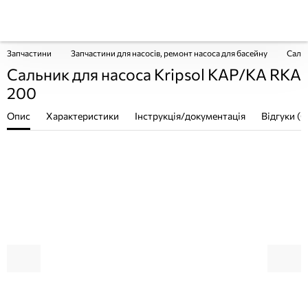
Запчастини
Запчастини для насосів, ремонт насоса для басейну
Сальн
Сальник для насоса Kripsol KAP/KA RKA
200
Опис
Характеристики
Інструкція/документація
Відгуки (0