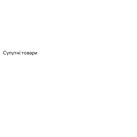
AstralPool сполучна муфта насоса 4405011429
Відгуки (0)
1 923
грн
Купити
Супутні товари