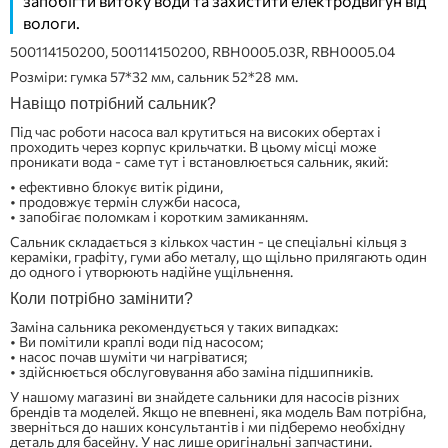
запобігти витоку води та захистити електродвигун від
вологи.
500114150200, 500114150200, RBH0005.03R, RBH0005.04
Розміри: гумка 57*32 мм, сальник 52*28 мм.
Навіщо потрібний сальник?
Під час роботи насоса вал крутиться на високих обертах і
проходить через корпус крильчатки. В цьому місці може
проникати вода - саме тут і встановлюється сальник, який:
• ефективно блокує витік рідини,
• продовжує термін служби насоса,
• запобігає поломкам і коротким замиканням.
Сальник складається з кількох частин - це спеціальні кільця з
кераміки, графіту, гуми або металу, що щільно прилягають один
до одного і утворюють надійне ущільнення.
Коли потрібно замінити?
Заміна сальника рекомендується у таких випадках:
• Ви помітили краплі води під насосом;
• насос почав шуміти чи нагріватися;
• здійснюється обслуговування або заміна підшипників.
У нашому магазині ви знайдете сальники для насосів різних
брендів та моделей. Якщо не впевнені, яка модель Вам потрібна,
зверніться до наших консультантів і ми підберемо необхідну
деталь для басейну. У нас лише оригінальні запчастини.