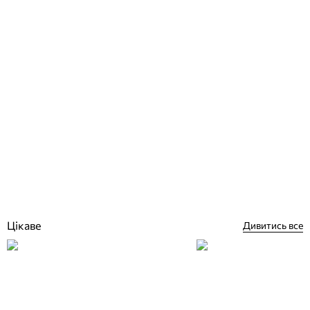
Hayward SP2515XE221 EP150, 21,9 м3/год, 1,6 кВт, 230 В насос для
басейну
Відгуки (0)
22 469
грн
Купити
Цікаве
Дивитись все