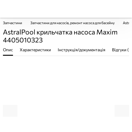
Запчастини
Запчастини для насосів, ремонт насоса для басейну
Astra
AstralPool крильчатка насоса Maxim
4405010323
Опис
Характеристики
Інструкція/документація
Відгуки (0