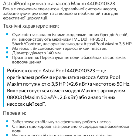
AstralPool крильчатка насоса Maxim 4405010323
Вона є ключовим елементом гідравлічної системи насоса,
забезпечуючи рух води та створюючи необхідний тиск для
ефективної циркуляції.
Технічні характеристики:
Сумісність: с аналогічними моделями інших брендів/серій,
які використовують механизм IML Doll HP350T,
Shark/Contrac, але оригінально для AstralPool Maxim 3,5 HP.
Матеріал: Високоякісний термостійкий пластик.
Діаметр: діаметр 140 мм
Призначення: Перекачування води в басейнах та системах
водоочищення
Робоче колесо AstralPool 4405010323 — це
оригінальна робоча крильчатка насоса AstralPool
Maxim потужністю 3,5 HP (≈2,6 кВт) з частотою 50 Hz.
Використовується саме в моделі Maxim з артикулом
08003 (Maxim 50 м³/ч, 2,6 кВт) або аналогічних
насосах цієї серії.
Переваги:
Забезпечує стабільну та ефективну роботу насоса
Стійкість до корозії та агресивного середовища басейнової
води
Висока зносостійкість завдяки міцним матеріалам