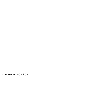
AstralPool сполучна муфта насоса 4405011429
Відгуки (0)
1 923
грн
Купити
Супутні товари