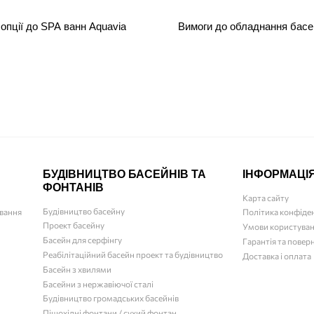
 опції до SPA ванн Aquavia
Вимоги до обладнання басе
БУДІВНИЦТВО БАСЕЙНІВ ТА
ІНФОРМАЦІ
ФОНТАНІВ
Карта сайту
Будівництво басейну
ювання
Політика конфіде
Проект басейну
Умови користува
Басейн для серфінгу
Гарантія та повер
Реабілітаційний басейн проект та будівництво
Доставка і оплата
Басейн з хвилями
Басейни з нержавіючої сталі
Будівництво громадських басейнів
Пішохідні фонтани / сухий фонтан