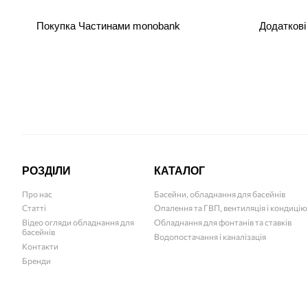
Покупка Частинами monobank
Додаткові
РОЗДІЛИ
КАТАЛОГ
Про нас
Басейни, обладнання для басейнів
Статті
Опалення та ГВП, вентиляція і кондиці
Відео огляди обладнання для
Обладнання для фонтанів та ставків
басейнів
Водопостачання і каналізація
Контакти
Бренди