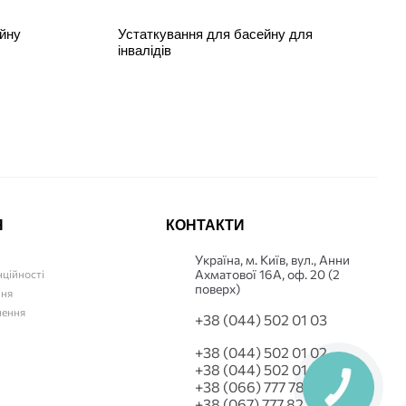
йну
Устаткування для басейну для
інвалідів
Я
КОНТАКТИ
Українa, м. Київ, вул., Анни
Ахматової 16А, оф. 20 (2
нційності
поверх)
ння
нення
+38 (044) 502 01 03
+38 (044) 502 01 02
+38 (044) 502 01 03
+38 (066) 777 78 42
+38 (067) 777 82 19