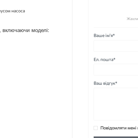
пусом насоса
Жахли
a, включаючи моделі:
Ваше ім'я*
Ел. пошта*
Ваш відгук*
Повідомляти мені 