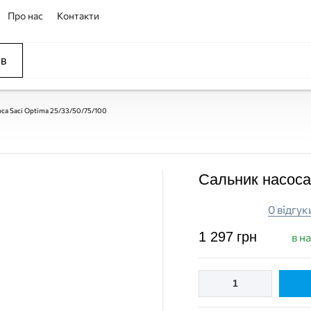
Про нас
Контакти
ів
са Saci Optima 25/33/50/75/100
Сальник насоса 
0 відгук
1 297
грн
в н