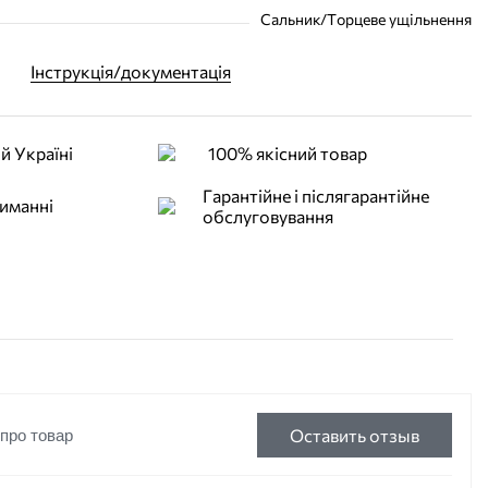
Сальник/Торцеве ущільнення
Інструкція/документація
й Україні
100% якісний товар
Гарантійне і післягарантійне
иманні
обслуговування
Оставить отзыв
 про товар