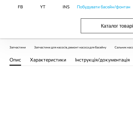
FB
YT
INS
Побудувати басейн/фонтан
Каталог товар
БАСЕЙНИ, ОБЛАДНАННЯ ДЛЯ БАСЕЙНІВ
ОПАЛЕННЯ ТА ГВП, ВЕНТИЛЯЦІЯ І КОНДИЦІЮВАННЯ
ОБЛАДНАННЯ ДЛЯ ФОНТАНІВ ТА СТАВКІВ
ВОДОПОСТАЧАННЯ І КАНАЛІЗАЦІЯ
Запчастини
Запчастини для насосів, ремонт насоса для басейну
Сальник насо
Опис
Характеристики
Інструкція/документація