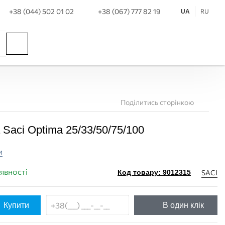
+38 (044) 502 01 02
+38 (067) 777 82 19
RU
UA
Поділитись сторінкою
Saci Optima 25/33/50/75/100
и
аявності
SACI
Код товару: 9012315
Купити
В один клік