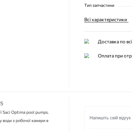
Тип запчастини
Всі характеристики
Доставка по всі
Оплата при отр
15
ї Saci Optima pool pumps.
Напишіть свій відгук
у води з робочої камери в