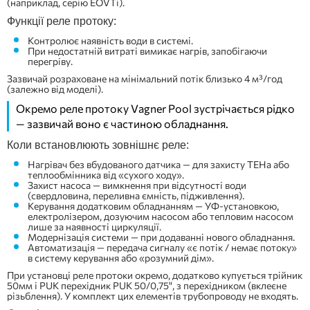
(наприклад, серію EOVTi).
Функції реле протоку:
Контролює наявність води в системі.
При недостатній витраті вимикає нагрів, запобігаючи
перегріву.
Зазвичай розраховане на мінімальний потік близько 4 м³/год
(залежно від моделі).
Окремо реле протоку Vagner Pool зустрічається рідко
— зазвичай воно є частиною обладнання.
Коли встановлюють зовнішнє реле:
Нагрівач без вбудованого датчика — для захисту ТЕНа або
теплообмінника від «сухого ходу».
Захист насоса — вимкнення при відсутності води
(свердловина, переливна ємність, підживлення).
Керування додатковим обладнанням — УФ-установкою,
електролізером, дозуючим насосом або тепловим насосом
лише за наявності циркуляції.
Модернізація системи — при додаванні нового обладнання.
Автоматизація — передача сигналу «є потік / немає потоку»
в систему керування або «розумний дім».
При установці реле протоки окремо, додатково купується трійник
50мм і PUK перехідник PUK 50/0,75", з перехідником (вклеєне
різьблення). У комплект цих елементів трубопроводу не входять.