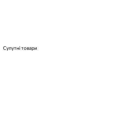
Реле протоку Vagner
Відгуки (0)
5 386
грн
Купити
Супутні товари