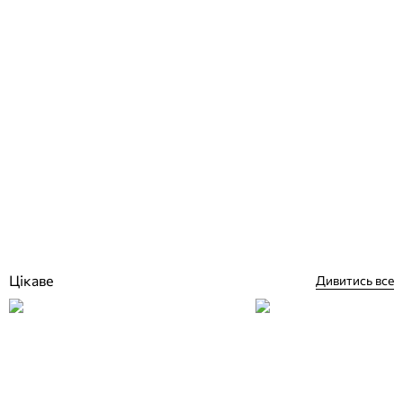
Astral Standart 300Вт галогенний прожектор під плівку + нерж.
обід
Відгуки (0)
12 922
грн
Купити
Цікаве
Дивитись все