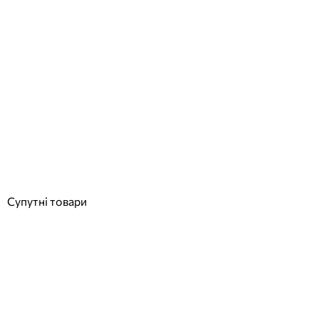
Hayward 3481PLDBL3LG, 13 Вт, (PAR56, під бетон, Sand)
прожектор світлодіодний біле світло
Відгуки (0)
16 377
грн
Купити
Супутні товари