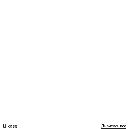
Emaux MFV20 10 м3 / год піщаний фільтр для басейну
Відгуки (0)
16 698
грн
Купити
Цікаве
Дивитись все