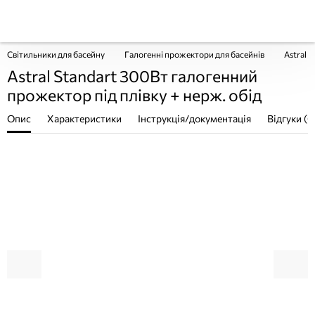
Світильники для басейну
Галогенні прожектори для басейнів
Astral 
Astral Standart 300Вт галогенний
прожектор під плівку + нерж. обід
Опис
Характеристики
Інструкція/документація
Відгуки (0