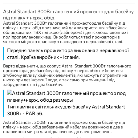
Astral Standart 300Вт галогенний прожектордля басейну
під плівку + нерж. обід
Astral Standart 300Вт галогенний прожектордля басейну під
плівку + нерж. обід призначений для використання в басейнах
облицьованих ПВХ плівкою (лайнером) і для скловолоконних і
поліпропелленових чаш. Виробляються такі прожектори з
якісного міцного пластику з накладкою з нержавіючої сталі.
Передня панель прожектора виконана з нержавіючої
сталі. Країна виробник - Іспанія.
Варто відзначити, що корпус Astral Standart 300Вт галогенного
прожектора для басейну під плівку + нерж. обід не береться
згубному впливу хімічних елементів, які можуть потрапити на
нього при дезінфекції води, а так само при очищенні від
забруднень стін і дна басейну.
Тип лампи в світильнику для басейну Astral Standart
300Вт - PAR 56.
Astral Standart 300Вт галогенний прожектордля басейну під
плівку + нерж. обід забезпечений кабелем довжиною в два з
половиною метра для підключення до електромережі.