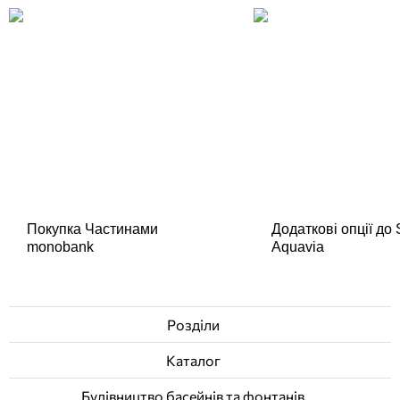
Покупка Частинами
Додаткові опції до
monobank
Aquavia
Розділи
Каталог
Будівництво басейнів та фонтанів