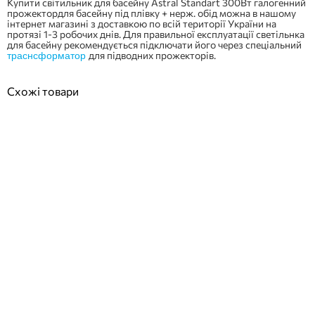
Купити світильник для басейну Astral Standart 300Вт галогенний
прожектордля басейну під плівку + нерж. обід можна в нашому
інтернет магазині з доставкою по всій території України на
протязі 1-3 робочих днів. Для правильної експлуатації светільнка
для басейну рекомендується підключати його через спеціальний
для підводних прожекторів.
траснсформатор
Схожі товари