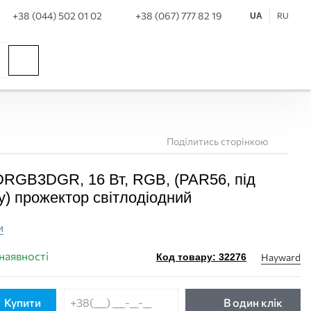
+38 (044) 502 01 02
+38 (067) 777 82 19
RU
UA
Поділитись сторінкою
RGB3DGR, 16 Вт, RGB, (PAR56, під
ey) прожектор світлодіодний
и
 наявності
Hayward
Код товару: 32276
Купити
В один клік