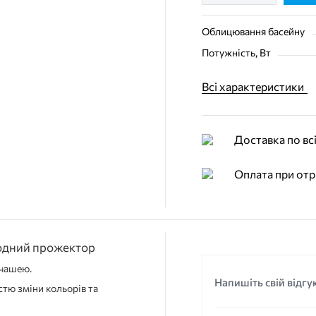
Облицювання басейну
Потужність, Вт
Всі характеристики
Доставка по всі
Оплата при отр
іодний прожектор
 чашею.
Напишіть свій відгу
стю зміни кольорів та