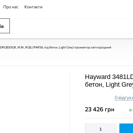
Про нас
Контакти
ів
RGB3DGR, 16 Вт, RGB, (PAR56, під бетон, Light Grey) прожектор світлодіодний
Hayward 3481LD
бетон, Light Gr
0 відгук
23 426
грн
в