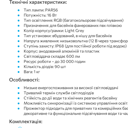
Технічні характеристики:
Тип лампи: PAR56
Потужність: 16 Вт
Тип освітлення: RGB (багатокольорове підсвічування)
Призначення: для басейнів фанерованих пвх плівкою
Колір корпусу/рамки: Light Grey
Тип установки: вбудований, в нішу для басейнів
Напруга живлення: низьковольтна (12 В через трансфо
Ступінь захисту: IP68 (для постійної роботи під водою)
Корпус: анодований алюміній та пластик
Світловіддача складає 600 лм
Ресурс роботи – до 30 000 годин
Кількість діодів: 90 шт
Вага: 1 кг
Особливості:
Низьке енергоспоживання за високої світловіддачі
Тривалий термін служби світлодіодів
Стійкість до дії води та хімічних реагентів басейну
Можливість синхронізації із системою управління осві
Прожектор підходить для приватних та комерційних бас
декоративне та функціональне підсвічування води та ча
Комплектація: