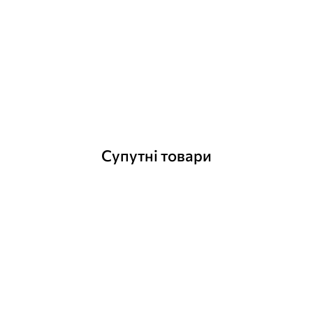
1PLDBL3LG, 13 Вт, (PAR56, під бетон, Sand) прожектор світлодіодний
Відгуки (0)
Супутні товари