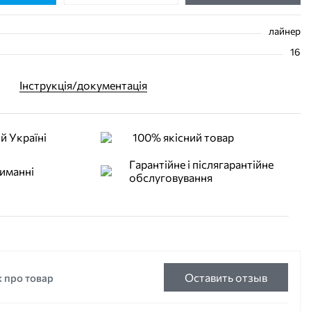
лайнер
16
Інструкція/документація
й Україні
100% якісний товар
Гарантійне і післягарантійне
иманні
обслуговування
к про товар
Оставить отзыв