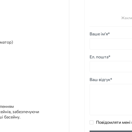
Жахли
Ваше ім'я*
рматор)
Ел. пошта*
Ваш відгук*
тленням
ейнів, забезпечуючи
ші басейну.
Повідомляти мені 