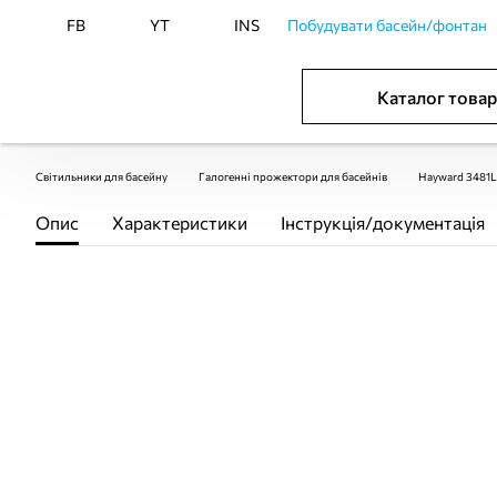
FB
YT
INS
Побудувати басейн/фонтан
Каталог товар
БАСЕЙНИ, ОБЛАДНАННЯ ДЛЯ БАСЕЙНІВ
ОПАЛЕННЯ ТА ГВП, ВЕНТИЛЯЦІЯ І КОНДИЦІЮВАННЯ
ОБЛАДНАННЯ ДЛЯ ФОНТАНІВ ТА СТАВКІВ
ВОДОПОСТАЧАННЯ І КАНАЛІЗАЦІЯ
Світильники для басейну
Галогенні прожектори для басейнів
Hayward 3481LD
Опис
Характеристики
Інструкція/документація