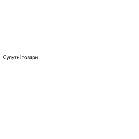
AstralPool сполучна муфта насоса 4405011429
Відгуки (0)
1 923
грн
Купити
Супутні товари