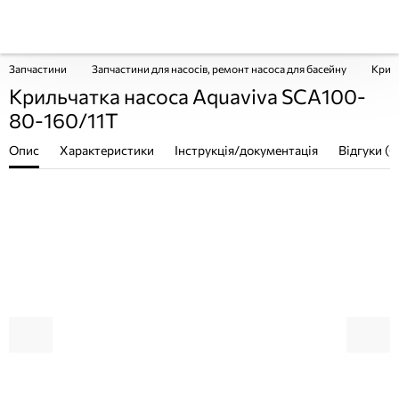
Запчастини
Запчастини для насосів, ремонт насоса для басейну
Криль
Крильчатка насоса Aquaviva SCA100-
80-160/11T
Опис
Характеристики
Інструкція/документація
Відгуки (0