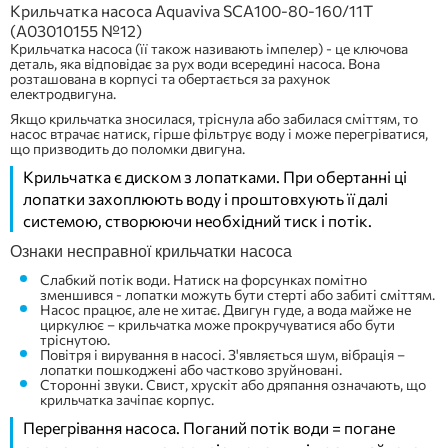
Крильчатка насоса Aquaviva SCA100-80-160/11T
(A03010155 №12)
Крильчатка насоса (її також називають імпелер) - це ключова
деталь, яка відповідає за рух води всередині насоса. Вона
розташована в корпусі та обертається за рахунок
електродвигуна.
Якщо крильчатка зносилася, тріснула або забилася сміттям, то
насос втрачає натиск, гірше фільтрує воду і може перегріватися,
що призводить до поломки двигуна.
Крильчатка є диском з лопатками. При обертанні ці
лопатки захоплюють воду і проштовхують її далі
системою, створюючи необхідний тиск і потік.
Ознаки несправної крильчатки насоса
Слабкий потік води. Натиск на форсунках помітно
зменшився - лопатки можуть бути стерті або забиті сміттям.
Насос працює, але не хитає. Двигун гуде, а вода майже не
циркулює – крильчатка може прокручуватися або бути
тріснутою.
Повітря і вирування в насосі. З'являється шум, вібрація –
лопатки пошкоджені або частково зруйновані.
Сторонні звуки. Свист, хрускіт або дряпання означають, що
крильчатка зачіпає корпус.
Перегрівання насоса. Поганий потік води = погане