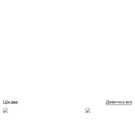
Трійник ПВХ Ø 50мм 45 град. Coraplax
Відгуки (0)
321
грн
Купити
Цікаве
Дивитись все