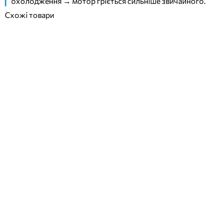
охолодження → мотор гріється сильніше звичайного.
Схожі товари